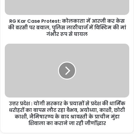
आरजी
कर
केस
RG Kar Case Protest: कोलकाता में आरजी कर केस
की
बरसी
की बरसी पर बवाल, पुलिस लाठीचार्ज में विक्टिम की मां
पर
गंभीर रूप से घायल
बवाल,
पुलिस
उत्तर
लाठीचार्ज
प्रदेश
में
:
विक्टिम
योगी
की
सरकार
मां
के
गंभीर
प्रयासों
रूप
से
से
प्रदेश
घायल
उत्तर प्रदेश : योगी सरकार के प्रयासों से प्रदेश की धार्मिक
की
धार्मिक
धरोहरों का वापस लौट रहा वैभव, अयोध्या, काशी, छोटी
धरोहरों
काशी, नैमिषारण्य के बाद श्रावस्ती के प्राचीन मुंडा
का
शिवाला का कराने जा रही जीर्णोद्धार
वापस