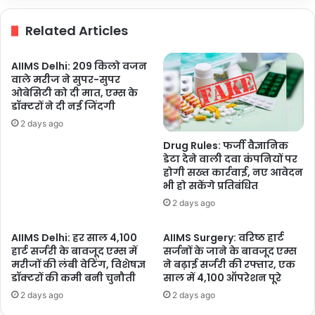
लौट
रहा
Related Articles
वैभव,
अयोध्या,
काशी,
AIIMS Delhi: 209 किलो वजन
छोटी
वाले मरीज ने सुपर-सुपर
काशी,
ओबेसिटी को दी मात, एम्स के
नैमिषारण्य
डॉक्टरों ने दी नई जिंदगी
के
2 days ago
बाद
Drug Rules: फर्जी वैज्ञानिक
श्रावस्ती
डेटा देने वाली दवा कंपनियों पर
के
होगी सख्त कार्रवाई, नए आवेदन
प्राचीन
भी हो सकेंगे प्रतिबंधित
मुंडा
2 days ago
शिवाला
का
AIIMS Delhi: हर साल 4,100
AIIMS Surgery: वरिष्ठ हार्ट
कराने
हार्ट सर्जरी के बावजूद एम्स में
सर्जनों के जाने के बावजूद एम्स
जा
मरीजों की लंबी वेटिंग, विशेषज्ञ
ने बढ़ाई सर्जरी की रफ्तार, एक
रही
डॉक्टरों की कमी बनी चुनौती
साल में 4,100 ऑपरेशन पूरे
जीर्णोद्धार
2 days ago
2 days ago