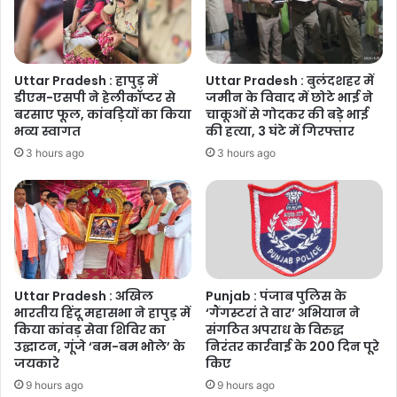
सम्मानित
Uttar Pradesh : हापुड़ में
Uttar Pradesh : बुलंदशहर में
डीएम-एसपी ने हेलीकॉप्टर से
जमीन के विवाद में छोटे भाई ने
बरसाए फूल, कांवड़ियों का किया
चाकूओं से गोदकर की बड़े भाई
भव्य स्वागत
की हत्या, 3 घंटे में गिरफ्तार
3 hours ago
3 hours ago
Uttar Pradesh : अखिल
Punjab : पंजाब पुलिस के
भारतीय हिंदू महासभा ने हापुड़ में
‘गैंगस्टरां ते वार’ अभियान ने
किया कांवड़ सेवा शिविर का
संगठित अपराध के विरुद्ध
उद्घाटन, गूंजे ‘बम-बम भोले’ के
निरंतर कार्रवाई के 200 दिन पूरे
जयकारे
किए
9 hours ago
9 hours ago