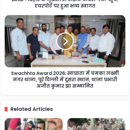
पर
एयरपोर्ट पर हुआ भव्य स्वागत
हुआ
भव्य
Swachhta
स्वागत
Award
2026:
स्वच्छता
में
चमका
लक्ष्मी
नगर
थाना,
Swachhta Award 2026: स्वच्छता में चमका लक्ष्मी
पूरे
दिल्ली
नगर थाना, पूरे दिल्ली में दूसरा स्थान, थाना प्रभारी
में
अजीत कुमार झा सम्मानित
दूसरा
स्थान,
थाना
Related Articles
प्रभारी
अजीत
कुमार
झा