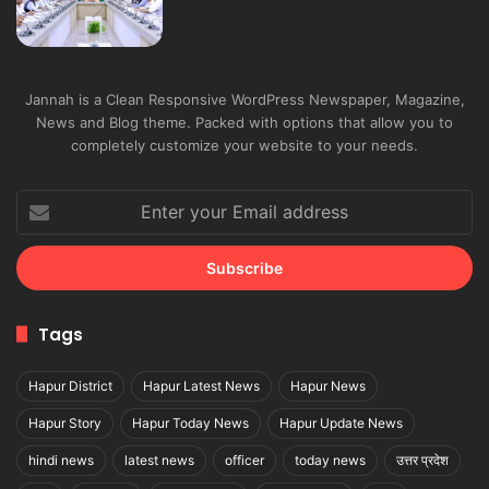
Jannah is a Clean Responsive WordPress Newspaper, Magazine,
News and Blog theme. Packed with options that allow you to
completely customize your website to your needs.
Enter
your
Email
address
Tags
Hapur District
Hapur Latest News
Hapur News
Hapur Story
Hapur Today News
Hapur Update News
hindi news
latest news
officer
today news
उत्तर प्रदेश