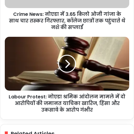
गांजा
के
Crime News: नोएडा में 3.65 किलो ओजी गांजा के
साथ
चार
साथ चार तस्कर गिरफ्तार, कॉलेज छात्रों तक पहुंचाते थे
तस्कर
नशे की सप्लाई
गिरफ्तार,
कॉलेज
Labour
छात्रों
Protest:
तक
नोएडा
पहुंचाते
श्रमिक
थे
आंदोलन
नशे
मामले
की
में
सप्लाई
दो
आरोपियों
Labour Protest: नोएडा श्रमिक आंदोलन मामले में दो
की
जमानत
आरोपियों की जमानत याचिका खारिज, हिंसा और
याचिका
उकसावे के आरोप गंभीर
खारिज,
हिंसा
और
Related Articles
उकसावे