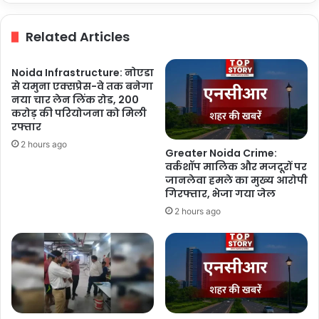
गति
दे
Related Articles
रही
योगी
सरकार,
Noida Infrastructure: नोएडा
एसीएस
से यमुना एक्सप्रेस-वे तक बनेगा
ने
नया चार लेन लिंक रोड, 200
रखा
करोड़ की परियोजना को मिली
रफ्तार
व्यापक
रोडमैप
2 hours ago
Greater Noida Crime:
वर्कशॉप मालिक और मजदूरों पर
जानलेवा हमले का मुख्य आरोपी
गिरफ्तार, भेजा गया जेल
2 hours ago