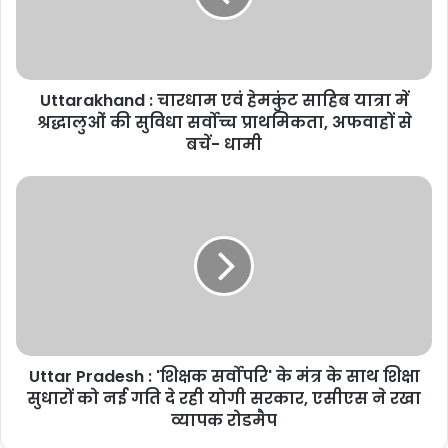
साहिब
यात्रा
में
श्रद्धालुओं
Uttarakhand : चारधाम एवं हेमकुंट साहिब यात्रा में
की
सुविधा
श्रद्धालुओं की सुविधा सर्वोच्च प्राथमिकता, अफवाहों से
सर्वोच्च
बचें- धामी
प्राथमिकता,
अफवाहों
Uttar
से
Pradesh
बचें-
:
धामी
'शिक्षक
सर्वोपरि'
के
मंत्र
के
साथ
Uttar Pradesh : 'शिक्षक सर्वोपरि' के मंत्र के साथ शिक्षा
शिक्षा
सुधारों
सुधारों को नई गति दे रही योगी सरकार, एसीएस ने रखा
को
व्यापक रोडमैप
नई