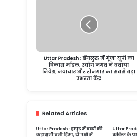
Pradesh
:
बेंगलुरु
में
गूंजा
यूपी
का
विकास
Uttar Pradesh : बेंगलुरु में गूंजा यूपी का
मॉडल,
उद्योग
विकास मॉडल, उद्योग जगत ने बताया
जगत
निवेश, नवाचार और रोजगार का सबसे बड़ा
ने
उभरता केंद्र
बताया
निवेश,
नवाचार
और
रोजगार
Related Articles
का
सबसे
बड़ा
Uttar Pradesh : हापुड़ में बच्चों की
Uttar Prades
कहासुनी बनी हिंसा, दो पक्षों में
कॉलेज के प्रध
उभरता