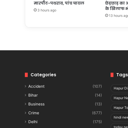
मारपीट-पथराव, पांच घायल
छेड़छाड़ का आ
केंद्र
के खिलाफ भी 
3 hours ago
13 hours ag
Categories
Tags
Accident
(107)
Hapur Dis
Bihar
(14)
Hapur N
Business
(13)
Hapur T
Crime
(677)
hindi ne
Delhi
(175)
today n