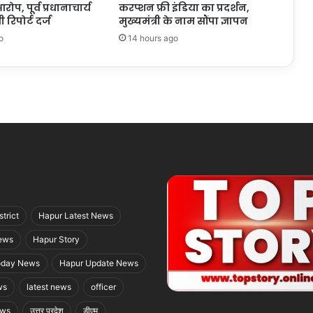
रोप, पूर्व प्रधानाचार्य
करप्शन फ्री इंडिया का प्रदर्शन,
रिपोर्ट दर्ज
मुख्यमंत्री के नाम सौंपा ज्ञापन
o
14 hours ago
trict
Hapur Latest News
ews
Hapur Story
oday News
Hapur Update News
ws
latest news
officer
ews
उत्तर प्रदेश
डीएम