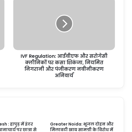
Regulation:
आईवीएफ
और
सरोगेसी
क्लीनिकों
पर
कसा
शिकंजा,
IVF Regulation: आईवीएफ और सरोगेसी
नियमित
निगरानी
क्लीनिकों पर कसा शिकंजा, नियमित
और
निगरानी और पंजीकरण नवीनीकरण
पंजीकरण
अनिवार्य
नवीनीकरण
अनिवार्य
h : हापुड़ में इंटर
Greater Noida: भूजल दोहन और
ानाचार्य पर छात्रा से
मिलावटी खाद्य सामग्री के विरोध में