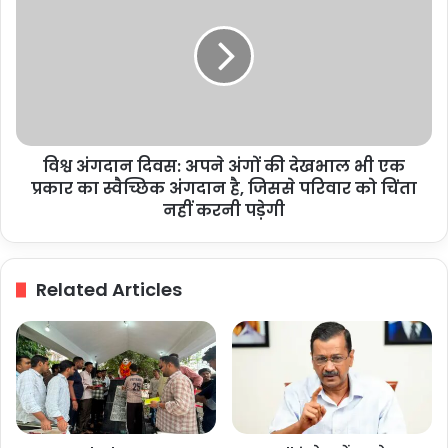
वायरल
दिवस:
अपने
अंगों
की
देखभाल
भी
एक
विश्व अंगदान दिवस: अपने अंगों की देखभाल भी एक
प्रकार
का
प्रकार का स्वैच्छिक अंगदान है, जिससे परिवार को चिंता
स्वैच्छिक
नहीं करनी पड़ेगी
अंगदान
है,
जिससे
Related Articles
परिवार
को
चिंता
नहीं
करनी
पड़ेगी