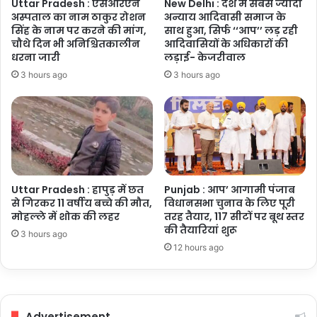
Uttar Pradesh : एसआरएन
New Delhi : देश में सबसे ज्यादा
अस्पताल का नाम ठाकुर रोशन
अन्याय आदिवासी समाज के
सिंह के नाम पर करने की मांग,
साथ हुआ, सिर्फ ‘‘आप’’ लड़ रही
चौथे दिन भी अनिश्चितकालीन
आदिवासियों के अधिकारों की
धरना जारी
लड़ाई- केजरीवाल
3 hours ago
3 hours ago
Uttar Pradesh : हापुड़ में छत
Punjab : आप’ आगामी पंजाब
से गिरकर 11 वर्षीय बच्चे की मौत,
विधानसभा चुनाव के लिए पूरी
मोहल्ले में शोक की लहर
तरह तैयार, 117 सीटों पर बूथ स्तर
की तैयारियां शुरू
3 hours ago
12 hours ago
Advertisement