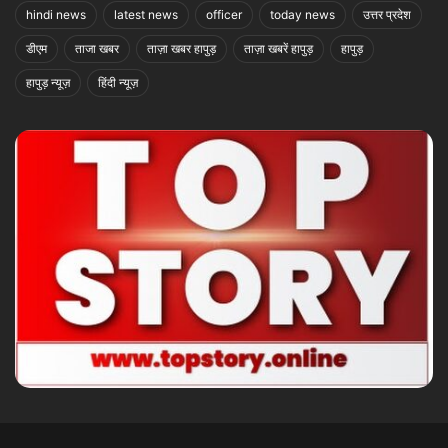
hindi news
latest news
officer
today news
उत्तर प्रदेश
डीएम
ताजा खबर
ताज़ा खबर हापुड़
ताज़ा खबरें हापुड़
हापुड़
हापुड़ न्यूज़
हिंदी न्यूज़