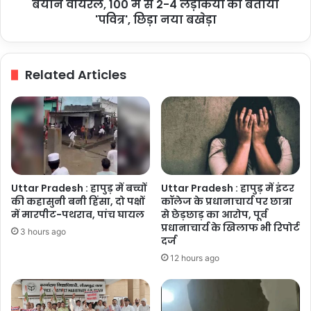
वायरल,
बयान वायरल, 100 में से 2-4 लड़कियों को बताया
100
'पवित्र', छिड़ा नया बखेड़ा
में
से
2-
Related Articles
4
लड़कियों
को
बताया
'पवित्र',
छिड़ा
नया
बखेड़ा
Uttar Pradesh : हापुड़ में बच्चों
Uttar Pradesh : हापुड़ में इंटर
की कहासुनी बनी हिंसा, दो पक्षों
कॉलेज के प्रधानाचार्य पर छात्रा
में मारपीट-पथराव, पांच घायल
से छेड़छाड़ का आरोप, पूर्व
प्रधानाचार्य के खिलाफ भी रिपोर्ट
3 hours ago
दर्ज
12 hours ago