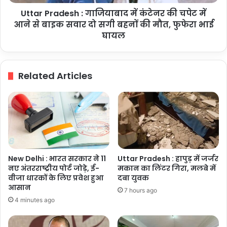
में
Uttar Pradesh : गाजियाबाद में कंटेनर की चपेट में
आने
से
आने से बाइक सवार दो सगी बहनों की मौत, फुफेरा भाई
बाइक
घायल
सवार
दो
सगी
Related Articles
बहनों
की
मौत,
फुफेरा
भाई
घायल
New Delhi : भारत सरकार ने 11
Uttar Pradesh : हापुड़ में जर्जर
नए अंतरराष्ट्रीय पोर्ट जोड़े, ई-
मकान का लिंटर गिरा, मलबे में
वीजा धारकों के लिए प्रवेश हुआ
दबा युवक
आसान
7 hours ago
4 minutes ago