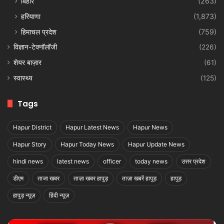
बिहार
(263)
हरियाणा
(1,873)
हिमाचल प्रदेश
(759)
विज्ञान-टेक्नॉलॉजी
(226)
शेयर बाज़ार
(61)
स्वास्थ्य
(125)
Tags
Hapur District
Hapur Latest News
Hapur News
Hapur Story
Hapur Today News
Hapur Update News
hindi news
latest news
officer
today news
उत्तर प्रदेश
डीएम
ताजा खबर
ताज़ा खबर हापुड़
ताज़ा खबरें हापुड़
हापुड़
हापुड़ न्यूज़
हिंदी न्यूज़