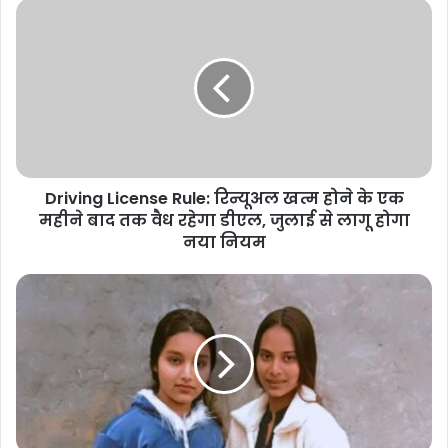
Driving
License
Rule:
रिन्यूअल
खत्म
होने
के
एक
महीने
Driving License Rule: रिन्यूअल खत्म होने के एक
बाद
तक
महीने बाद तक वैध रहेगा डीएल, जुलाई से लागू होगा
वैध
नया नियम
रहेगा
डीएल,
Uttar
जुलाई
Pradesh
से
:
लागू
गाजियाबाद
होगा
में
नया
कंटेनर
नियम
की
चपेट