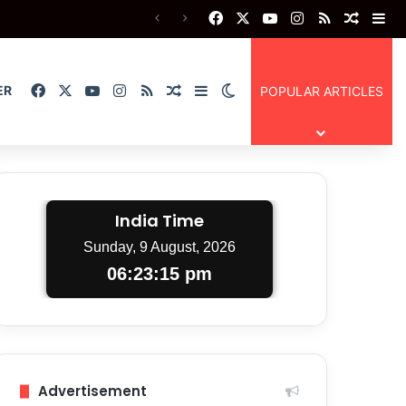
Facebook
X
YouTube
Instagram
RSS
Random
Si
Facebook
X
YouTube
Instagram
RSS
Random Article
Sidebar
Switch skin
ER
POPULAR ARTICLES
India Time
Sunday, 9 August, 2026
06:23:16 pm
Advertisement