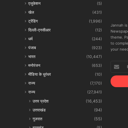
एजुकेशन
(5)
खेल
(431)
ट्रेंडिंग
(1,996)
Jannah is
दिल्ली-एनसीआर
(12)
Newspape
theme. Pa
धर्म
(244)
to comple
पंजाब
(923)
your nee
भारत
(10,447)
Enter
मनोरंजन
(653)
your
मीडिया के धुरंधर
(10)
Email
address
राज्य
(7,170)
राज्य
(27,941)
उत्तर प्रदेश
(16,453)
उत्तराखंड
(94)
गुजरात
(55)
झारखंड
(5)