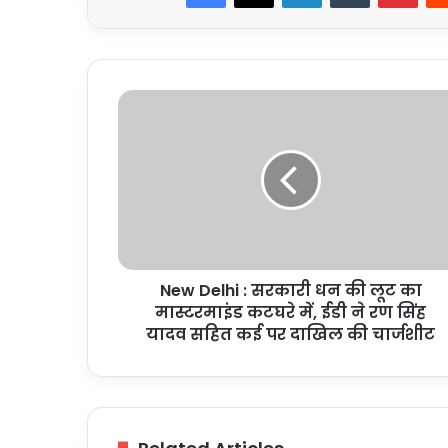
New
Delhi
:
सरकारी
धन
की
लूट
का
मास्टरमाइंड
New Delhi : सरकारी धन की लूट का
कटघरे
में,
मास्टरमाइंड कटघरे में, ईडी ने रण सिंह
ईडी
यादव सहित कई पर दाखिल की चार्जशीट
ने
रण
सिंह
यादव
सहित