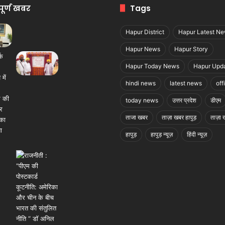
पूर्ण खबर
Tags
Hapur District
Hapur Latest N
Hapur News
Hapur Story
Hapur Today News
Hapur Upd
hindi news
latest news
off
today news
उत्तर प्रदेश
डीएम
ताजा खबर
ताज़ा खबर हापुड़
ताज़ा ख
हापुड़
हापुड़ न्यूज़
हिंदी न्यूज़