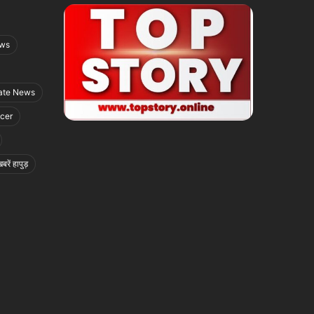
ews
ate News
icer
बरें हापुड़