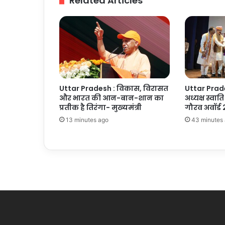
Related Articles
कई
पर
दाखिल
की
चार्जशीट
Uttar Pradesh : विकास, विरासत
Uttar Prade
और भारत की आन-बान-शान का
अध्यक्ष स्वात
प्रतीक है तिरंगा- मुख्यमंत्री
गौरव अवॉर्ड
13 minutes ago
43 minutes