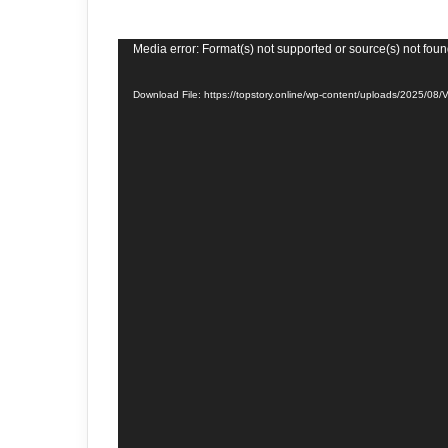
Video
Media error: Format(s) not supported or source(s) not fou
Player
Download File: https://topstory.online/wp-content/uploads/2025