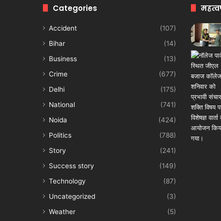
Categories
महत्व
Accident
(107)
Bihar
(14)
Business
(13)
Crime
(677)
Delhi
(175)
National
(741)
Noida
(424)
Politics
(788)
Story
(241)
Success story
(149)
Technology
(87)
Uncategorized
(3)
Weather
(5)