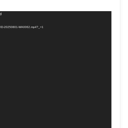
nd
/08/VID-20250801-WA0062.mp4?_=1