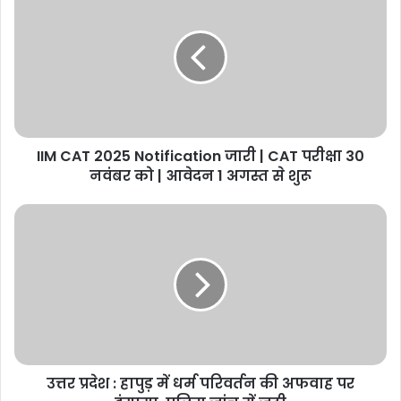
CAT
2025
Notification
जारी
|
CAT
परीक्षा
30
IIM CAT 2025 Notification जारी | CAT परीक्षा 30
नवंबर
को
नवंबर को | आवेदन 1 अगस्त से शुरू
|
आवेदन
उत्तर
1
प्रदेश
अगस्त
:
से
हापुड़
शुरू
में
धर्म
परिवर्तन
की
अफवाह
उत्तर प्रदेश : हापुड़ में धर्म परिवर्तन की अफवाह पर
पर
हंगामा,