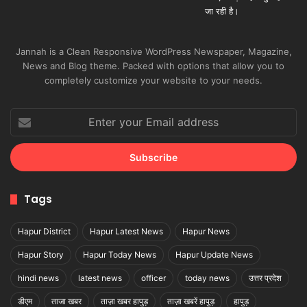
Jannah is a Clean Responsive WordPress Newspaper, Magazine,
News and Blog theme. Packed with options that allow you to
completely customize your website to your needs.
Enter
your
Email
address
Tags
Hapur District
Hapur Latest News
Hapur News
Hapur Story
Hapur Today News
Hapur Update News
hindi news
latest news
officer
today news
उत्तर प्रदेश
डीएम
ताजा खबर
ताज़ा खबर हापुड़
ताज़ा खबरें हापुड़
हापुड़