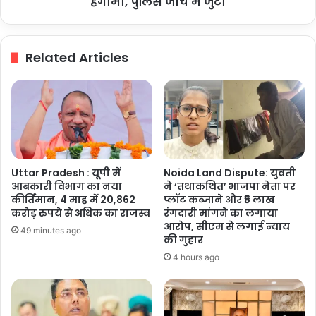
हंगामा, पुलिस जांच में जुटी
पुलिस
जांच
में
Related Articles
जुटी
Uttar Pradesh : यूपी में
Noida Land Dispute: युवती
आबकारी विभाग का नया
ने ‘तथाकथित’ भाजपा नेता पर
कीर्तिमान, 4 माह में 20,862
प्लॉट कब्जाने और ₹5 लाख
करोड़ रुपये से अधिक का राजस्व
रंगदारी मांगने का लगाया
आरोप, सीएम से लगाई न्याय
49 minutes ago
की गुहार
4 hours ago