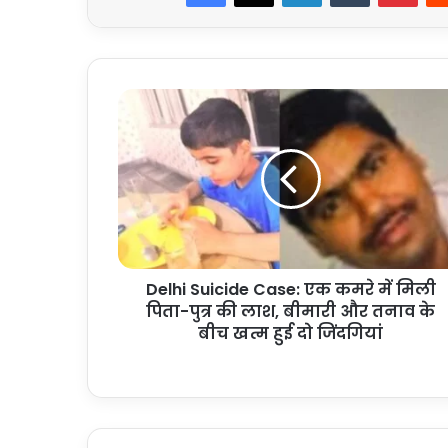
Delhi
Suicide
Case:
एक
कमरे
में
मिली
पिता-
पुत्र
Delhi Suicide Case: एक कमरे में मिली
की
लाश,
पिता-पुत्र की लाश, बीमारी और तनाव के
बीमारी
बीच खत्म हुई दो जिंदगियां
और
तनाव
के
बीच
खत्म