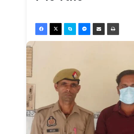
Facebook
X
Skype
Messenger
Share via Email
Print