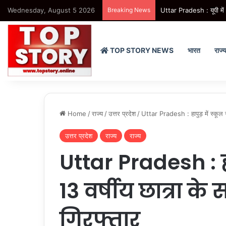
Wednesday, August 5 2026
Breaking News
Health: हिमाचल में जॉब ट्
TOP STORY NEWS
भारत
राज्
Home
/
राज्य
/
उत्तर प्रदेश
/
Uttar Pradesh : हापुड़ में स्कूल जा
उत्तर प्रदेश
राज्य
राज्य
Uttar Pradesh : हा
13 वर्षीय छात्रा के
गिरफ्तार