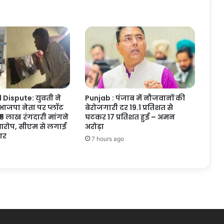
निकला
फर्जी,
पुलिस
ने
किया
मामले
का
खुलासा
Dispute: युवती ने
Punjab : पंजाब में नौजवानों की
ाजपा नेता पर प्लॉट
बेरोजगारी दर 19.1 प्रतिशत से
₹5 लाख रंगदारी मांगने
घटकर 17 प्रतिशत हुई – अमन
रोप, सीएम से लगाई
अरोड़ा
ार
7 hours ago