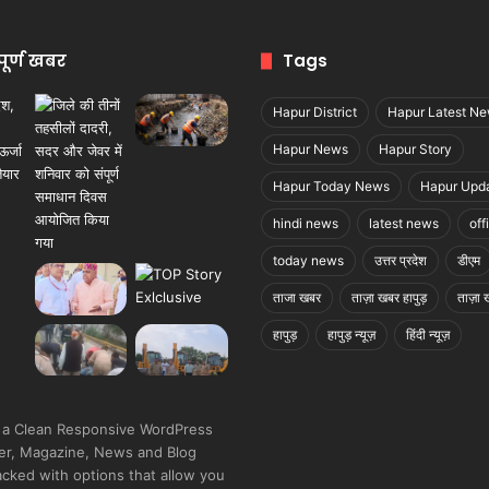
पूर्ण खबर
Tags
Hapur District
Hapur Latest N
Hapur News
Hapur Story
Hapur Today News
Hapur Upd
hindi news
latest news
off
today news
उत्तर प्रदेश
डीएम
ताजा खबर
ताज़ा खबर हापुड़
ताज़ा ख
हापुड़
हापुड़ न्यूज़
हिंदी न्यूज़
 a Clean Responsive WordPress
r, Magazine, News and Blog
cked with options that allow you