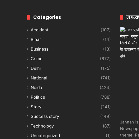
Categories
महत्व
Accident
(107)
Bihar
(14)
Business
(13)
Crime
(677)
Delhi
(175)
National
(741)
Noida
(424)
Politics
(788)
Story
(241)
Success story
(149)
Jannah is
Technology
(87)
Newspape
theme. Pa
Uncategorized
(1)