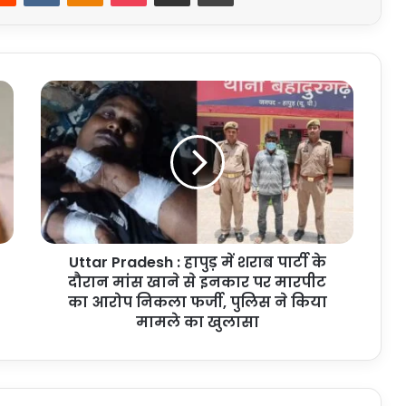
Uttar
Pradesh
:
हापुड़
में
शराब
पार्टी
के
दौरान
Uttar Pradesh : हापुड़ में शराब पार्टी के
मांस
खाने
दौरान मांस खाने से इनकार पर मारपीट
से
का आरोप निकला फर्जी, पुलिस ने किया
इनकार
मामले का खुलासा
पर
मारपीट
का
आरोप