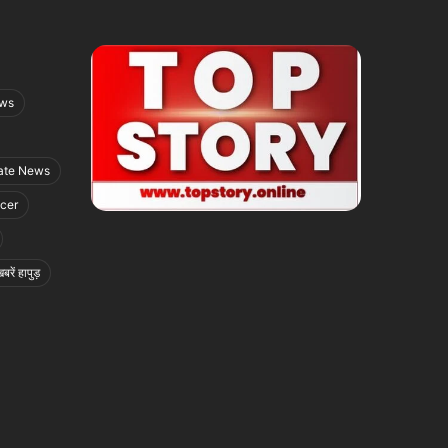
ews
ate News
icer
बरें हापुड़