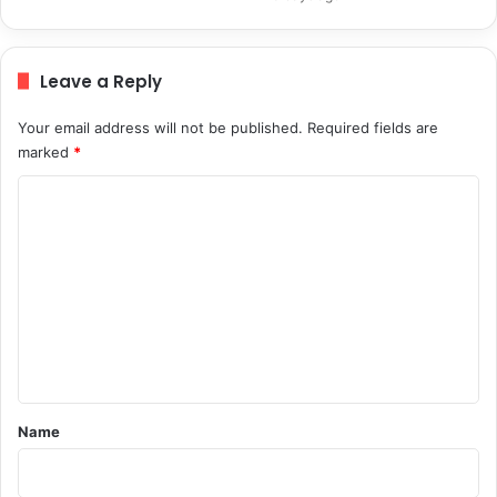
Leave a Reply
Your email address will not be published.
Required fields are
marked
*
C
o
m
m
e
n
t
*
Name