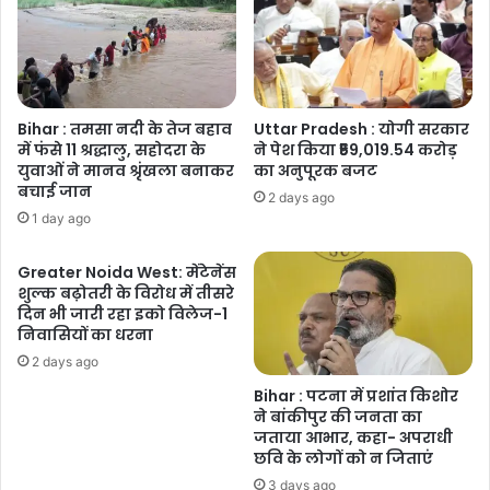
Bihar : तमसा नदी के तेज बहाव
Uttar Pradesh : योगी सरकार
में फंसे 11 श्रद्धालु, सहोदरा के
ने पेश किया ₹59,019.54 करोड़
युवाओं ने मानव श्रृंखला बनाकर
का अनुपूरक बजट
बचाई जान
2 days ago
1 day ago
Greater Noida West: मेंटेनेंस
शुल्क बढ़ोतरी के विरोध में तीसरे
दिन भी जारी रहा इको विलेज-1
निवासियों का धरना
2 days ago
Bihar : पटना में प्रशांत किशोर
ने बांकीपुर की जनता का
जताया आभार, कहा- अपराधी
छवि के लोगों को न जिताएं
3 days ago