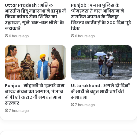
Uttar Pradesh : अखिल
Punjab : पंजाब पुलिस के
भारतीय हिंदू महासभा ने हापुड़ में
‘गैंगस्टरां ते वार’ अभियान ने
किया कांवड़ सेवा शिविर का
संगठित अपराध के विरुद्ध
उद्घाटन, गूंजे ‘बम-बम भोले’ के
निरंतर कार्रवाई के 200 दिन पूरे
जयकारे
किए
6 hours ago
6 hours ago
Punjab : मोहाली से ‘हमारे राम’
Uttarakhand : अगले दो दिनों
नाट्य मंचन का आगाज, पंजाब
में भारी से बहुत भारी वर्षा की
में 41 शो कराएगी भगवंत मान
संभावना
सरकार
7 hours ago
7 hours ago