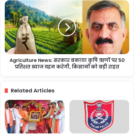
दौरा,
Agriculture
शैक्षणिक
News:
सहयोग
सरकार
पर
बकाया
हुई
कृषि
चर्चा
ऋणों
पर
50
प्रतिशत
Agriculture News: सरकार बकाया कृषि ऋणों पर 50
ब्याज
वहन
प्रतिशत ब्याज वहन करेगी, किसानों को बड़ी राहत
करेगी,
किसानों
को
Related Articles
बड़ी
राहत