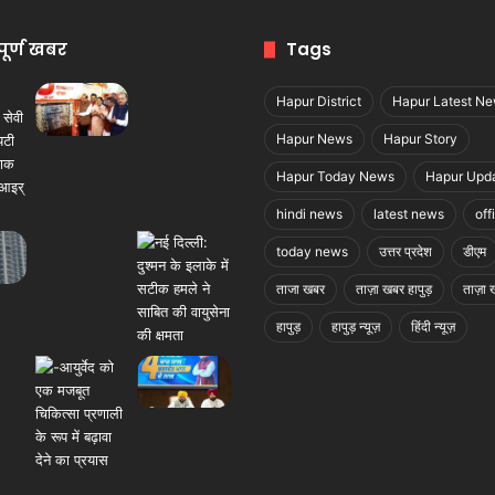
पूर्ण खबर
Tags
Hapur District
Hapur Latest N
Hapur News
Hapur Story
Hapur Today News
Hapur Upd
hindi news
latest news
off
today news
उत्तर प्रदेश
डीएम
ताजा खबर
ताज़ा खबर हापुड़
ताज़ा ख
हापुड़
हापुड़ न्यूज़
हिंदी न्यूज़