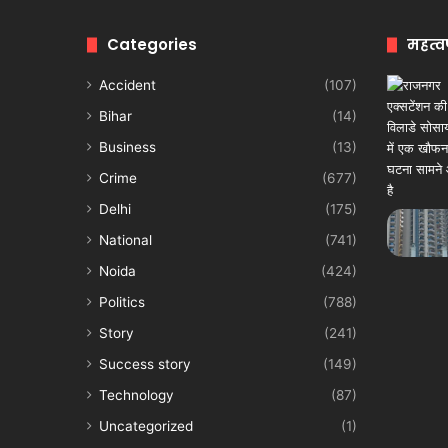
Categories
महत्व
Accident
(107)
Bihar
(14)
Business
(13)
Crime
(677)
Delhi
(175)
National
(741)
Noida
(424)
Politics
(788)
Story
(241)
Success story
(149)
Technology
(87)
Uncategorized
(1)