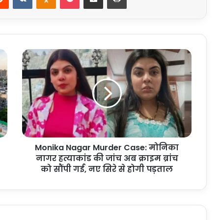
Monika
Nagar
Murder
Case:
मोनिका
नागर
हत्याकांड
की
जांच
Monika Nagar Murder Case: मोनिका
अब
क्राइम
नागर हत्याकांड की जांच अब क्राइम ब्रांच
ब्रांच
को सौंपी गई, नए सिरे से होगी पड़ताल
को
सौंपी
गई,
नए
सिरे