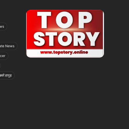
ews
ate News
icer
बरें हापुड़