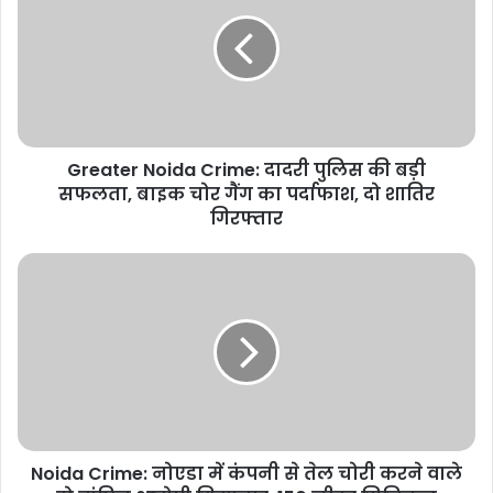
Crime:
दादरी
पुलिस
की
बड़ी
सफलता,
बाइक
Greater Noida Crime: दादरी पुलिस की बड़ी
चोर
गैंग
सफलता, बाइक चोर गैंग का पर्दाफाश, दो शातिर
का
गिरफ्तार
पर्दाफाश,
दो
Noida
शातिर
Crime:
गिरफ्तार
नोएडा
में
कंपनी
से
तेल
चोरी
करने
Noida Crime: नोएडा में कंपनी से तेल चोरी करने वाले
वाले