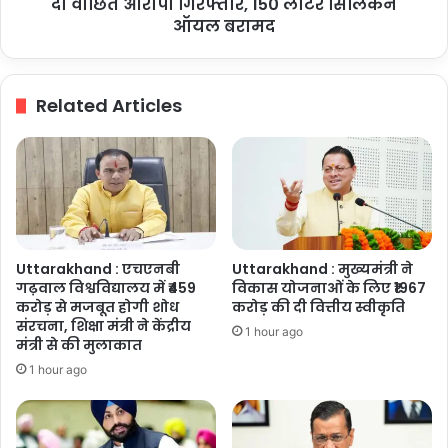
दो
दो वांछित आरोपी गिरफ्तार, 150 लीटर सिलिकन
वांछित
ऑयल बरामद
आरोपी
गिरफ्तार,
150
Related Articles
लीटर
सिलिकन
ऑयल
बरामद
Uttarakhand : एचएनबी
Uttarakhand : मुख्यमंत्री ने
गढ़वाल विश्वविद्यालय में ₹459
विकास योजनाओं के लिए ₹1967
करोड़ से मजबूत होगी शोध
करोड़ की दी वित्तीय स्वीकृति
संरचना, शिक्षा मंत्री ने केंद्रीय
1 hour ago
मंत्री से की मुलाकात
1 hour ago