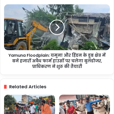
अस्पताल
में
Yamuna
हंगामा,
Floodplain:
परिजनों
यमुना
ने
और
लगाया
हिंडन
लापरवाही
के
का
डूब
आरोप
क्षेत्र
में
Yamuna Floodplain: यमुना और हिंडन के डूब क्षेत्र में
बने
हजारों
बने हजारों अवैध फार्म हाउसों पर चलेगा बुलडोजर,
अवैध
प्राधिकरण ने शुरू की तैयारी
फार्म
हाउसों
पर
Related Articles
चलेगा
बुलडोजर,
प्राधिकरण
ने
शुरू
की