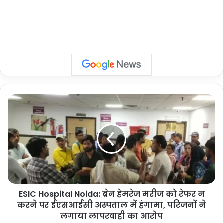
ESIC
Hospital
Noida:
ब्रेन
हेमरेज
मरीज
को
रेफर
न
ESIC Hospital Noida: ब्रेन हेमरेज मरीज को रेफर न
करने
पर
करने पर ईएसआईसी अस्पताल में हंगामा, परिजनों ने
ईएसआईसी
लगाया लापरवाही का आरोप