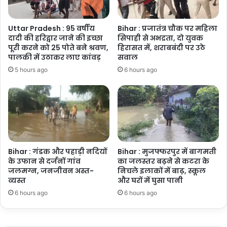
तैयारी
Uttar Pradesh : 95 वर्षीय
Bihar : प्रजातंत्र चौक पर महिला
दादी की हरिद्वार जाने की इच्छा
सिपाही से अभद्रता, दो युवक
पूरी करने को 25 पोते बने श्रवण,
हिरासत में, शराबबंदी पर उठे
पालकी में उठाकर लाए कांवड़
सवाल
5 hours ago
6 hours ago
Bihar : गंडक और पहाड़ी नदियों
Bihar : मुजफ्फरपुर में बागमती
के उफान से दर्जनों गांव
का जलस्तर बढ़ने से कटरा के
जलमग्न, जनजीवन अस्त-
निचले इलाकों में बाढ़, स्कूल
व्यस्त
और घरों में घुसा पानी
6 hours ago
6 hours ago