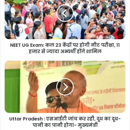
Exam:
कल
23
केंद्रों
पर
होगी
नीट
NEET UG Exam: कल 23 केंद्रों पर होगी नीट परीक्षा, 11
परीक्षा,
11
हजार से ज्यादा अभ्यर्थी होंगे शामिल
हजार
से
Uttar
ज्यादा
Pradesh
अभ्यर्थी
:
होंगे
एसआईटी
शामिल
जांच
कर
रही,
दूध
का
Uttar Pradesh : एसआईटी जांच कर रही, दूध का दूध-
दूध-
पानी
पानी का पानी होगा- मुख्यमंत्री