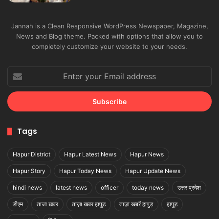
Jannah is a Clean Responsive WordPress Newspaper, Magazine,
News and Blog theme. Packed with options that allow you to
completely customize your website to your needs.
Enter
your
Email
address
Tags
Hapur District
Hapur Latest News
Hapur News
Hapur Story
Hapur Today News
Hapur Update News
hindi news
latest news
officer
today news
उत्तर प्रदेश
डीएम
ताजा खबर
ताज़ा खबर हापुड़
ताज़ा खबरें हापुड़
हापुड़