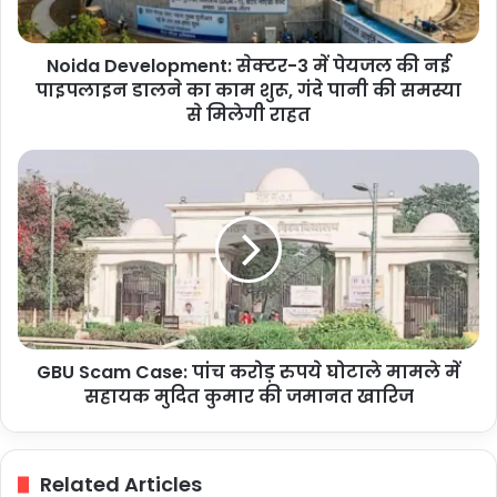
पाइपलाइन
डालने
Noida Development: सेक्टर-3 में पेयजल की नई
का
काम
पाइपलाइन डालने का काम शुरू, गंदे पानी की समस्या
शुरू,
से मिलेगी राहत
गंदे
पानी
GBU
की
Scam
समस्या
Case:
से
पांच
मिलेगी
करोड़
राहत
रुपये
घोटाले
मामले
में
GBU Scam Case: पांच करोड़ रुपये घोटाले मामले में
सहायक
मुदित
सहायक मुदित कुमार की जमानत खारिज
कुमार
की
जमानत
Related Articles
खारिज