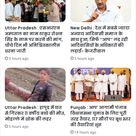
विरोधी
मुहिम
‘युद्ध
नशों
Uttar Pradesh : एसआरएन
New Delhi : देश में सबसे ज्यादा
विरुद्ध’
अस्पताल का नाम ठाकुर रोशन
अन्याय आदिवासी समाज के
को
सिंह के नाम पर करने की मांग,
साथ हुआ, सिर्फ ‘‘आप’’ लड़ रही
और
चौथे दिन भी अनिश्चितकालीन
आदिवासियों के अधिकारों की
मजबूत
धरना जारी
लड़ाई- केजरीवाल
किया
5 hours ago
5 hours ago
Uttar Pradesh : हापुड़ में छत
Punjab : आप’ आगामी पंजाब
से गिरकर 11 वर्षीय बच्चे की मौत,
विधानसभा चुनाव के लिए पूरी
मोहल्ले में शोक की लहर
तरह तैयार, 117 सीटों पर बूथ स्तर
की तैयारियां शुरू
5 hours ago
14 hours ago