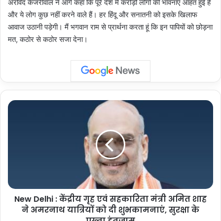
अरविंद केजरीवाल ने आगे कहा कि पूरे देश में करोड़ों लोगों की भावनाएं आहत हुई हैं
और ये लोग कुछ नहीं करने वाले हैं। हर हिंदू और सनातनी को इसके खिलाफ
आवाज उठानी पड़ेगी। मैं भगवान राम से प्रार्थना करता हूं कि इन पापियों को छोड़ना
मत, कठोर से कठोर सजा देना।
New
Delhi
:
केंद्रीय
गृह
एवं
सहकारिता
मंत्री
अमित
New Delhi : केंद्रीय गृह एवं सहकारिता मंत्री अमित शाह
शाह
ने
ने अमरनाथ यात्रियों को दी शुभकामनाएं, सुरक्षा के
अमरनाथ
पुख्ता इंतजाम