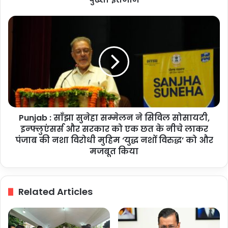
यात्रियों
को
Punjab
दी
:
शुभकामनाएं,
साँझा
सुरक्षा
सुनेहा
के
सम्मेलन
पुख्ता
ने
इंतजाम
सिविल
सोसायटी,
इन्फ्लुएंसर्स
Punjab : साँझा सुनेहा सम्मेलन ने सिविल सोसायटी,
और
सरकार
इन्फ्लुएंसर्स और सरकार को एक छत के नीचे लाकर
को
पंजाब की नशा विरोधी मुहिम ‘युद्ध नशों विरुद्ध’ को और
एक
मजबूत किया
छत
के
नीचे
Related Articles
लाकर
पंजाब
की
नशा