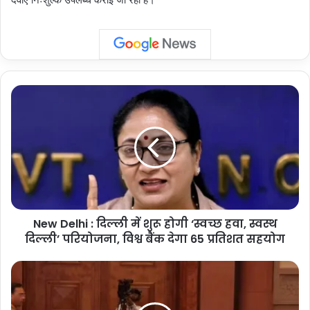
New
Delhi
:
दिल्ली
में
शुरू
होगी
‘स्वच्छ
हवा,
New Delhi : दिल्ली में शुरू होगी ‘स्वच्छ हवा, स्वस्थ
स्वस्थ
दिल्ली’
दिल्ली’ परियोजना, विश्व बैंक देगा 65 प्रतिशत सहयोग
परियोजना,
विश्व
New
बैंक
Delhi
देगा
:
65