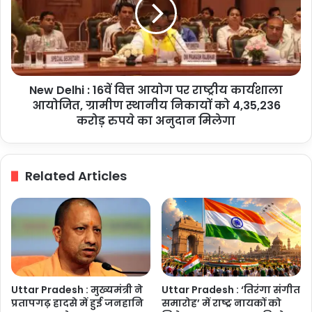
16वें
प्रतिशत
वित्त
सहयोग
आयोग
पर
राष्ट्रीय
कार्यशाला
New Delhi : 16वें वित्त आयोग पर राष्ट्रीय कार्यशाला
आयोजित,
ग्रामीण
आयोजित, ग्रामीण स्थानीय निकायों को 4,35,236
स्थानीय
करोड़ रुपये का अनुदान मिलेगा
निकायों
को
4,35,236
Related Articles
करोड़
रुपये
का
अनुदान
मिलेगा
Uttar Pradesh : मुख्यमंत्री ने
Uttar Pradesh : ‘तिरंगा संगीत
प्रतापगढ़ हादसे में हुई जनहानि
समारोह’ में राष्ट्र नायकों को