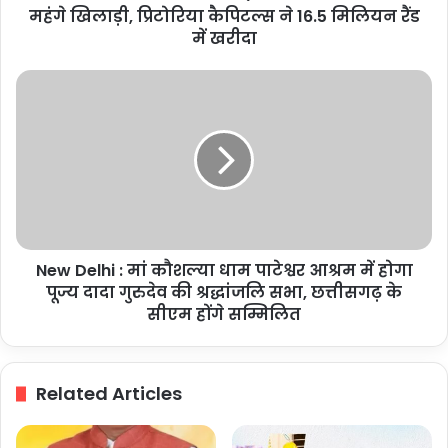
खिलाड़ी,
महंगे खिलाड़ी, प्रिटोरिया कैपिटल्स ने 16.5 मिलियन रैंड
प्रिटोरिया
में खरीदा
कैपिटल्स
ने
New
16.5
Delhi
मिलियन
:
रैंड
मां
में
कौशल्या
खरीदा
धाम
पाटेश्वर
आश्रम
में
New Delhi : मां कौशल्या धाम पाटेश्वर आश्रम में होगा
होगा
पूज्य
पूज्य दादा गुरुदेव की श्रद्धांजलि सभा, छत्तीसगढ़ के
दादा
सीएम होंगे सम्मिलित
गुरुदेव
की
श्रद्धांजलि
Related Articles
सभा,
छत्तीसगढ़
के