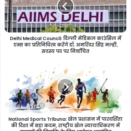
दिल्ली
मेडिकल
काउंसिल
में
एम्स
का
Delhi Medical Council: दिल्ली मेडिकल काउंसिल में
प्रतिनिधित्व
करेंगे
एम्स का प्रतिनिधित्व करेंगे डॉ. अमरिंदर सिंह मल्ही,
डॉ.
सदस्य पद पर निर्वाचित
अमरिंदर
सिंह
National
मल्ही,
Sports
सदस्य
Tribuna:
पद
खेल
पर
प्रशासन
निर्वाचित
में
पारदर्शिता
की
दिशा
National Sports Tribuna: खेल प्रशासन में पारदर्शिता
में
बड़ा
की दिशा में बड़ा कदम, राष्ट्रीय खेल न्यायाधिकरण में
कदम,