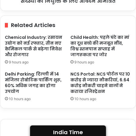
सदस्यों की नियुक्ति के लिए आवेदन आमंत्रित
राष्ट्रीय
खेल
न्यायाधिकरण
Related Articles
में
सदस्यों
Chemical Industry: रसायन
Child Health: पहले घंटे का मां
की
उद्योग को नई रफ्तार, तीन नए
का दूध बच्चे की मजबूत नींव,
नियुक्ति
केमिकल पार्क से बढ़ेगा निवेश
विश्व स्तनपान सप्ताह में
के
और रोजगार
जागरूकता पर जोर
लिए
9 hours ago
9 hours ago
आवेदन
आमंत्रित
Delhi Parking: दिल्ली में 14
NCS Portal: NCS पोर्टल पर 10
मंजिला रोबोटिक पार्किंग शुरू,
करोड़ से ज्यादा नौकरियां, 6.64
60% अधिक जगह का होगा
करोड़ नौकरी चाहने वालों ने
उपयोग
कराया रजिस्ट्रेशन
10 hours ago
10 hours ago
India Time