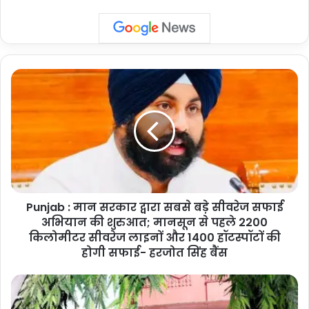
Punjab
:
मान
सरकार
द्वारा
सबसे
बड़े
सीवरेज
सफाई
Punjab : मान सरकार द्वारा सबसे बड़े सीवरेज सफाई
अभियान
की
अभियान की शुरुआत; मानसून से पहले 2200
शुरुआत;
किलोमीटर सीवरेज लाइनों और 1400 हॉटस्पॉटों की
मानसून
होगी सफाई- हरजोत सिंह बैंस
से
पहले
LHMC
2200
Delhi:
किलोमीटर