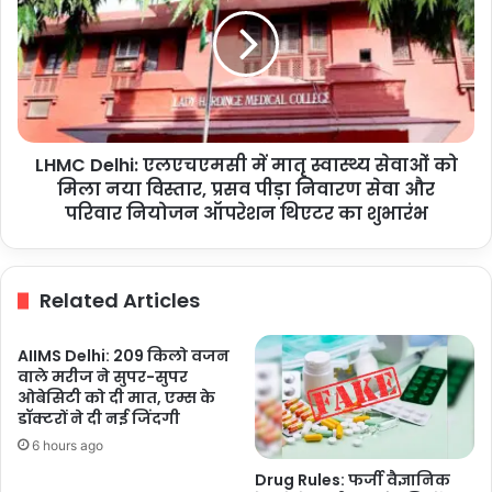
एलएचएमसी
सीवरेज
में
लाइनों
मातृ
और
स्वास्थ्य
1400
सेवाओं
हॉटस्पॉटों
को
की
मिला
होगी
LHMC Delhi: एलएचएमसी में मातृ स्वास्थ्य सेवाओं को
नया
सफाई-
विस्तार,
मिला नया विस्तार, प्रसव पीड़ा निवारण सेवा और
हरजोत
प्रसव
परिवार नियोजन ऑपरेशन थिएटर का शुभारंभ
सिंह
पीड़ा
बैंस
निवारण
सेवा
Related Articles
और
परिवार
नियोजन
AIIMS Delhi: 209 किलो वजन
ऑपरेशन
वाले मरीज ने सुपर-सुपर
थिएटर
ओबेसिटी को दी मात, एम्स के
का
डॉक्टरों ने दी नई जिंदगी
शुभारंभ
6 hours ago
Drug Rules: फर्जी वैज्ञानिक