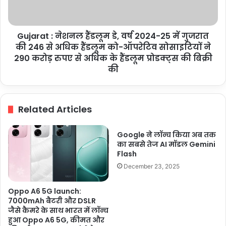
2024-
25
में
Gujarat : नेशनल हैंडलूम डे, वर्ष 2024-25 में गुजरात
गुजरात
की
की 246 से अधिक हैंडलूम को-ऑपरेटिव सोसाइटियों ने
246
290 करोड़ रुपए से अधिक के हैंडलूम प्रोडक्ट्स की बिक्री
से
की
अधिक
हैंडलूम
को-
Related Articles
ऑपरेटिव
सोसाइटियों
ने
Google ने लॉन्च किया अब तक
290
का सबसे तेज AI मॉडल Gemini
करोड़
Flash
रुपए
December 23, 2025
से
अधिक
Oppo A6 5G launch:
के
7000mAh बैटरी और DSLR
हैंडलूम
जैसे कैमरे के साथ भारत में लॉन्च
प्रोडक्ट्स
हुआ Oppo A6 5G, कीमत और
की