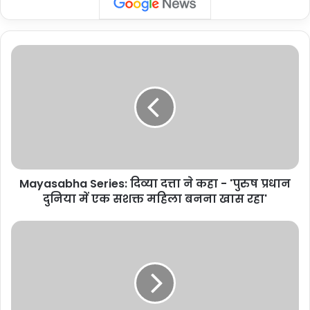
Mayasabha
Series:
दिव्या
दत्ता
ने
कहा
-
'पुरुष
प्रधान
Mayasabha Series: दिव्या दत्ता ने कहा - 'पुरुष प्रधान
दुनिया
में
दुनिया में एक सशक्त महिला बनना खास रहा'
एक
सशक्त
Gujarat
महिला
:
बनना
नेशनल
खास
हैंडलूम
रहा'
डे,
वर्ष