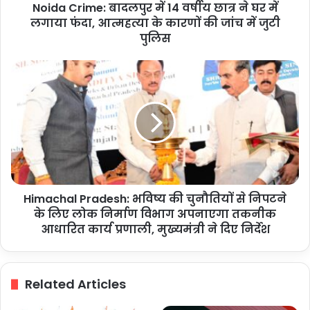
Noida Crime: बादलपुर में 14 वर्षीय छात्र ने घर में
में
लगाया
लगाया फंदा, आत्महत्या के कारणों की जांच में जुटी
फंदा,
पुलिस
आत्महत्या
के
Himachal
कारणों
Pradesh:
की
भविष्य
जांच
की
में
चुनौतियों
जुटी
से
पुलिस
निपटने
के
लिए
Himachal Pradesh: भविष्य की चुनौतियों से निपटने
लोक
निर्माण
के लिए लोक निर्माण विभाग अपनाएगा तकनीक
विभाग
आधारित कार्य प्रणाली, मुख्यमंत्री ने दिए निर्देश
अपनाएगा
तकनीक
आधारित
Related Articles
कार्य
प्रणाली,