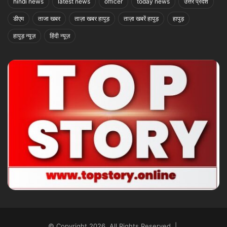
hindi news
latest news
officer
today news
उत्तर प्रदेश
डीएम
ताजा खबर
ताज़ा खबर हापुड़
ताज़ा खबरें हापुड़
हापुड़
हापुड़ न्यूज़
हिंदी न्यूज़
© Copyright 2026, All Rights Reserved |