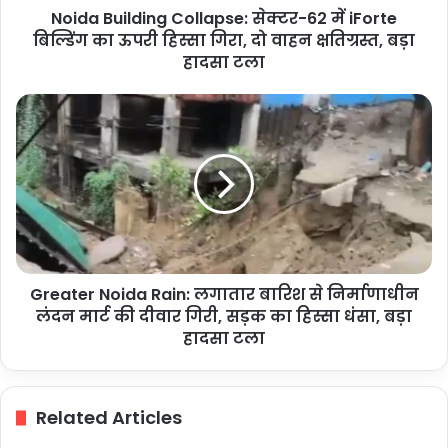
Noida Building Collapse: सेक्टर-62 में iForte
हिस्सा
गिरा,
बिल्डिंग का ऊपरी हिस्सा गिरा, दो वाहन क्षतिग्रस्त, बड़ा
दो
हादसा टला
वाहन
क्षतिग्रस्त,
Greater
बड़ा
Noida
हादसा
Rain:
टला
लगातार
बारिश
से
निर्माणाधीन
लंदन
मार्ट
Greater Noida Rain: लगातार बारिश से निर्माणाधीन
की
दीवार
लंदन मार्ट की दीवार गिरी, सड़क का हिस्सा धंसा, बड़ा
गिरी,
हादसा टला
सड़क
का
हिस्सा
Related Articles
धंसा,
बड़ा