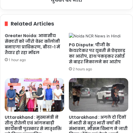
युवकों की मौत
की
रोपाई
कर
Related Articles
लौट
रहे
Greater Noida: आवासीय
युवकों
सेक्टरों को जीरो वेस्ट कॉलोनी
की
PG Dispute: पीजी के
बनाएगा प्राधिकरण, बीटा-1 में
मौत
केयरटेकर पर युवती से छेड़छाड़
तैयार हो रहा मॉडल
का आरोप, हाथ पकड़कर रसोई
1 hour ago
से बाहर निकालने का आरोप
2 hours ago
Uttarakhand : मुख्यमंत्री ने
Uttarakhand : अगले दो दिनों
तीलू रौतेली एवं आंगनबाड़ी
में भारी से बहुत भारी वर्षा की
कार्यकत्री पुरस्कार से मातृशक्ति
संभावना, मौसम विभाग ने जारी