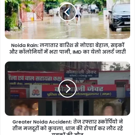
लगातार
बारिश
से
नोएडा
बेहाल,
सड़कों
और
Noida Rain: लगातार बारिश से नोएडा बेहाल, सड़कों
कॉलोनियों
में
और कॉलोनियों में भरा पानी, IMD का येलो अलर्ट जारी
भरा
पानी,
Greater
IMD
Noida
का
Accident:
येलो
तेज
अलर्ट
रफ्तार
जारी
स्कॉर्पियो
ने
तीन
मजदूरों
Greater Noida Accident: तेज रफ्तार स्कॉर्पियो ने
को
कुचला,
तीन मजदूरों को कुचला, धान की रोपाई कर लौट रहे
धान