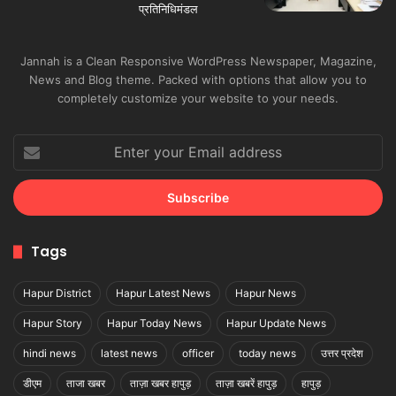
Jannah is a Clean Responsive WordPress Newspaper, Magazine,
News and Blog theme. Packed with options that allow you to
completely customize your website to your needs.
Enter
your
Email
address
Tags
Hapur District
Hapur Latest News
Hapur News
Hapur Story
Hapur Today News
Hapur Update News
hindi news
latest news
officer
today news
उत्तर प्रदेश
डीएम
ताजा खबर
ताज़ा खबर हापुड़
ताज़ा खबरें हापुड़
हापुड़