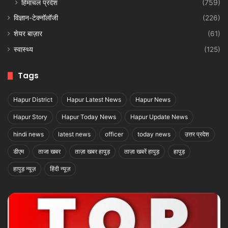
हिमाचल प्रदेश
(759)
विज्ञान-टेक्नॉलॉजी
(226)
शेयर बाज़ार
(61)
स्वास्थ्य
(125)
Tags
Hapur District
Hapur Latest News
Hapur News
Hapur Story
Hapur Today News
Hapur Update News
hindi news
latest news
officer
today news
उत्तर प्रदेश
डीएम
ताजा खबर
ताज़ा खबर हापुड़
ताज़ा खबरें हापुड़
हापुड़
हापुड़ न्यूज़
हिंदी न्यूज़