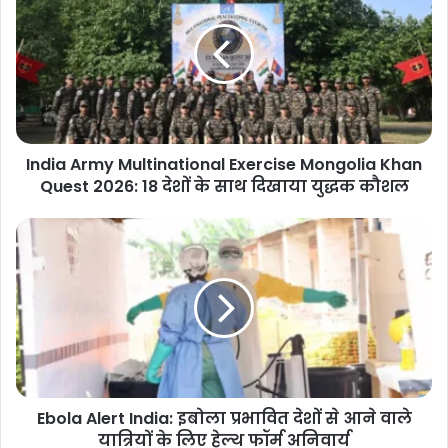
Multinational
Exercise
Mongolia
Khan
Quest
2026:
18
India Army Multinational Exercise Mongolia Khan
देशों
के
Quest 2026: 18 देशों के साथ दिखाया युद्धक कौशल
साथ
दिखाया
Ebola
युद्धक
Alert
कौशल
India:
इबोला
प्रभावित
देशों
से
आने
वाले
Ebola Alert India: इबोला प्रभावित देशों से आने वाले
यात्रियों
के
यात्रियों के लिए हेल्थ फॉर्म अनिवार्य