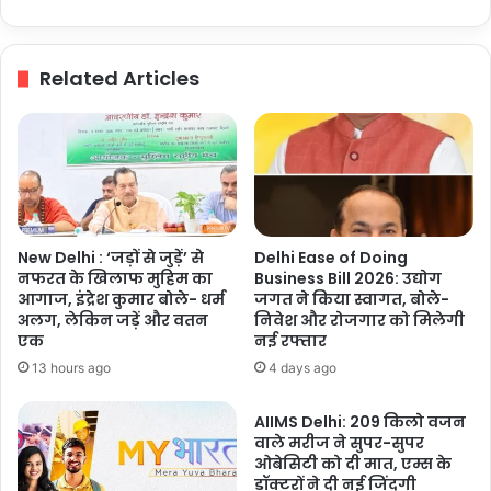
लिए
हेल्थ
फॉर्म
Related Articles
अनिवार्य
New Delhi : ‘जड़ों से जुड़ें’ से
Delhi Ease of Doing
नफरत के खिलाफ मुहिम का
Business Bill 2026: उद्योग
आगाज, इंद्रेश कुमार बोले- धर्म
जगत ने किया स्वागत, बोले-
अलग, लेकिन जड़ें और वतन
निवेश और रोजगार को मिलेगी
एक
नई रफ्तार
13 hours ago
4 days ago
AIIMS Delhi: 209 किलो वजन
वाले मरीज ने सुपर-सुपर
ओबेसिटी को दी मात, एम्स के
डॉक्टरों ने दी नई जिंदगी