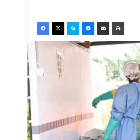
Facebook
X
Skype
Messenger
Share via Email
Print