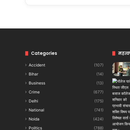
Categories
महत्व
Accident
(107)
Bihar
(14)
Business
(13)
Crime
(677)
Delhi
(175)
National
(741)
Noida
(424)
Politics
(788)