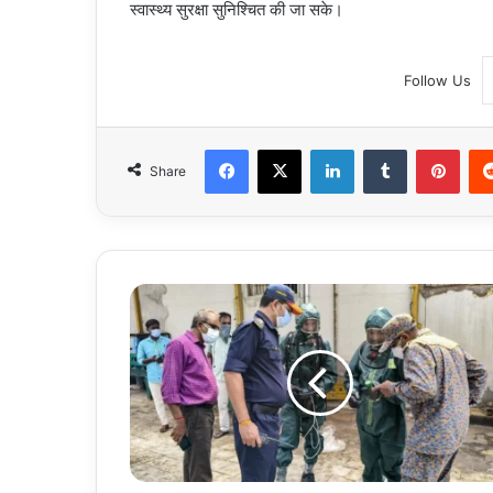
स्वास्थ्य सुरक्षा सुनिश्चित की जा सके।
Follow Us
Facebook
X
LinkedIn
Tumblr
Pint
Share
FSSAI
Action
on
Ammonia
Gas
Leak:
तमिलनाडु
के
तिरुवल्लूर