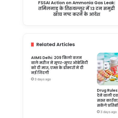
FSSAI Action on Ammonia Gas Leak:
में
13
तमिलनाडु के तिरुवल्लूर में 13 टन समुद्री
टन
खाद्य नष्ट करने के आदेश
समुद्री
खाद्य
नष्ट
करने
के
Related Articles
आदेश
AIIMS Delhi: 209 किलो वजन
वाले मरीज ने सुपर-सुपर ओबेसिटी
को दी मात, एम्स के डॉक्टरों ने दी
नई जिंदगी
3 days ago
Drug Rules: 
देने वाली दव
सख्त कार्रव
सकेंगे प्रतिब
3 days ago