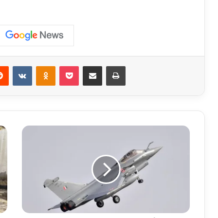
erest
Reddit
VKontakte
Odnoklassniki
Pocket
Share via Email
Print
Rafale
Fighter
Jets
India:
राफेल
विमानों
को
लेकर
पाकिस्तान