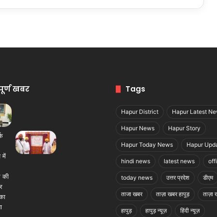
पूर्ण खबर
Tags
Hapur District
Hapur Latest N
Hapur News
Hapur Story
Hapur Today News
Hapur Upd
hindi news
latest news
off
today news
उत्तर प्रदेश
डीएम
ताजा खबर
ताज़ा खबर हापुड़
ताज़ा ख
हापुड़
हापुड़ न्यूज़
हिंदी न्यूज़