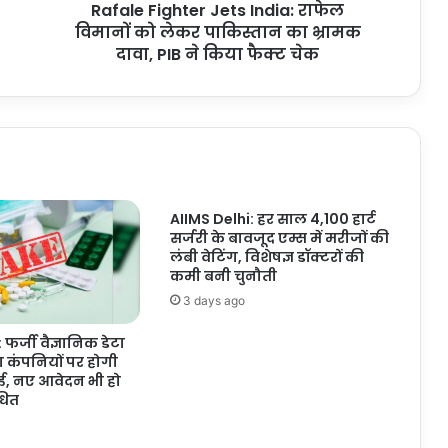
Rafale Fighter Jets India: राफेल
का
भ्रामक
विमानों को लेकर पाकिस्तान का भ्रामक
दावा,
दावा, PIB ने किया फैक्ट चेक
PIB
ने
किया
फैक्ट
चेक
AIIMS Delhi: हर साल 4,100 हार्ट
सर्जरी के बावजूद एम्स में मरीजों की
लंबी वेटिंग, विशेषज्ञ डॉक्टरों की
कमी बनी चुनौती
3 days ago
फर्जी वैज्ञानिक डेटा
ा कंपनियों पर होगी
ाई, नए आवेदन भी हो
ंधित