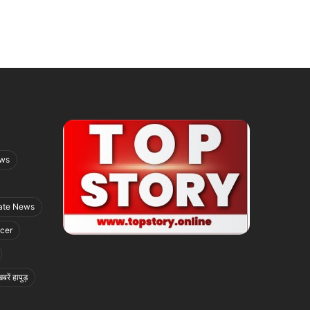
ews
ate News
icer
बरें हापुड़