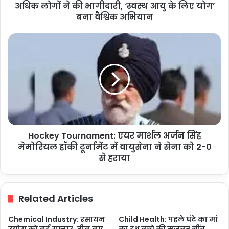
लोगों
अधिक लोगों ने की भागीदारी, ‘स्वस्थ आयु के लिए योग’
ने
बना वैश्विक अभियान
की
भागीदारी,
Hockey
‘स्वस्थ
Tournament:
आयु
एयर
के
मार्शल
लिए
अर्जन
योग’
सिंह
बना
मेमोरियल
वैश्विक
हॉकी
अभियान
टूर्नामेंट
Hockey Tournament: एयर मार्शल अर्जन सिंह
में
वायुसेना
मेमोरियल हॉकी टूर्नामेंट में वायुसेना ने सेना को 2-0
ने
से हराया
सेना
को
2-
Related Articles
0
से
Chemical Industry: रसायन
Child Health: पहले घंटे का मां
हराया
उद्योग को नई रफ्तार, तीन नए
का दूध बच्चे की मजबूत नींव,