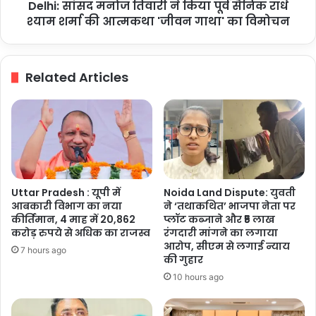
Delhi: सांसद मनोज तिवारी ने किया पूर्व सैनिक राधे
श्याम
शर्मा
श्याम शर्मा की आत्मकथा 'जीवन गाथा' का विमोचन
की
आत्मकथा
'जीवन
Related Articles
गाथा'
का
विमोचन
Uttar Pradesh : यूपी में
Noida Land Dispute: युवती
आबकारी विभाग का नया
ने ‘तथाकथित’ भाजपा नेता पर
कीर्तिमान, 4 माह में 20,862
प्लॉट कब्जाने और ₹5 लाख
करोड़ रुपये से अधिक का राजस्व
रंगदारी मांगने का लगाया
आरोप, सीएम से लगाई न्याय
7 hours ago
की गुहार
10 hours ago