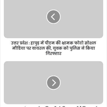
प्रदेश
:
हापुड़
में
पीएम
की
भ्रामक
फोटो
उत्तर प्रदेश : हापुड़ में पीएम की भ्रामक फोटो सोशल
सोशल
मीडिया
मीडिया पर वायरल की, युवक को पुलिस ने किया
पर
गिरफ्तार
वायरल
की,
Delhi:
युवक
सांसद
को
मनोज
पुलिस
तिवारी
ने
ने
किया
किया
गिरफ्तार
पूर्व
सैनिक
राधे