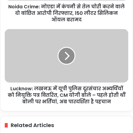
Noida Crime: नोएडा में कंपनी से तेल चोरी करने वाले
वाले
दो
दो वांछित आरोपी गिरफ्तार, 150 लीटर सिलिकन
वांछित
ऑयल बरामद
आरोपी
गिरफ्तार,
Lucknow:
150
लखनऊ
लीटर
में
सिलिकन
यूपी
ऑयल
पुलिस
बरामद
दूरसंचार
अभ्यर्थियों
को
नियुक्ति
Lucknow: लखनऊ में यूपी पुलिस दूरसंचार अभ्यर्थियों
पत्र
वितरित,
को नियुक्ति पत्र वितरित, CM योगी बोले – पहले होती थीं
CM
बोली पर भर्तियां, अब पारदर्शिता है पहचान
योगी
बोले
–
Related Articles
पहले
होती