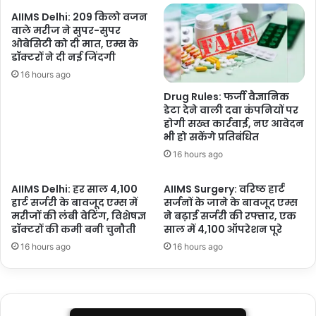
थीं
AIIMS Delhi: 209 किलो वजन
बोली
वाले मरीज ने सुपर-सुपर
पर
ओबेसिटी को दी मात, एम्स के
भर्तियां,
डॉक्टरों ने दी नई जिंदगी
अब
16 hours ago
पारदर्शिता
Drug Rules: फर्जी वैज्ञानिक
है
डेटा देने वाली दवा कंपनियों पर
पहचान
होगी सख्त कार्रवाई, नए आवेदन
भी हो सकेंगे प्रतिबंधित
16 hours ago
AIIMS Delhi: हर साल 4,100
AIIMS Surgery: वरिष्ठ हार्ट
हार्ट सर्जरी के बावजूद एम्स में
सर्जनों के जाने के बावजूद एम्स
मरीजों की लंबी वेटिंग, विशेषज्ञ
ने बढ़ाई सर्जरी की रफ्तार, एक
डॉक्टरों की कमी बनी चुनौती
साल में 4,100 ऑपरेशन पूरे
16 hours ago
16 hours ago