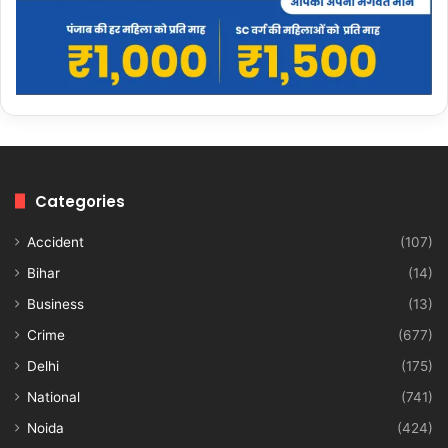
Categories
Accident
(107)
Bihar
(14)
Business
(13)
Crime
(677)
Delhi
(175)
National
(741)
Noida
(424)