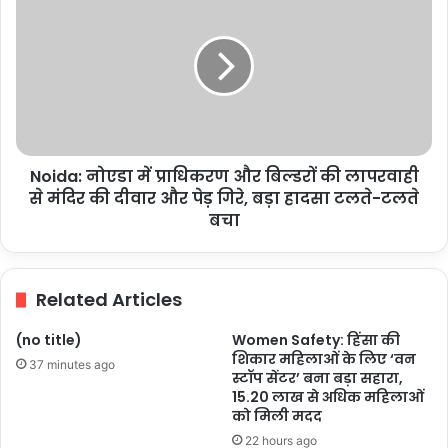
अभियान
नोएडा
में
प्राधिकरण
और
बिल्डरों
की
लापरवाही
से
Noida: नोएडा में प्राधिकरण और बिल्डरों की लापरवाही
मंदिर
की
से मंदिर की दीवार और पेड़ गिरे, बड़ा हादसा टलते-टलते
दीवार
बचा
और
पेड़
गिरे,
Related Articles
बड़ा
हादसा
(no title)
Women Safety: हिंसा की
टलते-
शिकार महिलाओं के लिए ‘वन
टलते
37 minutes ago
स्टॉप सेंटर’ बना बड़ा सहारा,
बचा
15.20 लाख से अधिक महिलाओं
को मिली मदद
22 hours ago