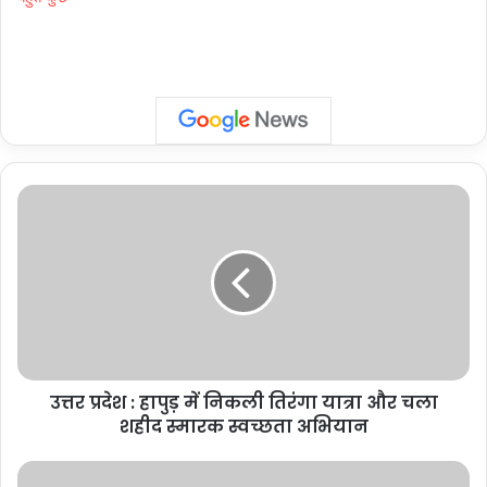
उत्तर
प्रदेश
:
हापुड़
में
निकली
तिरंगा
यात्रा
और
उत्तर प्रदेश : हापुड़ में निकली तिरंगा यात्रा और चला
चला
शहीद
शहीद स्मारक स्वच्छता अभियान
स्मारक
स्वच्छता
Noida: