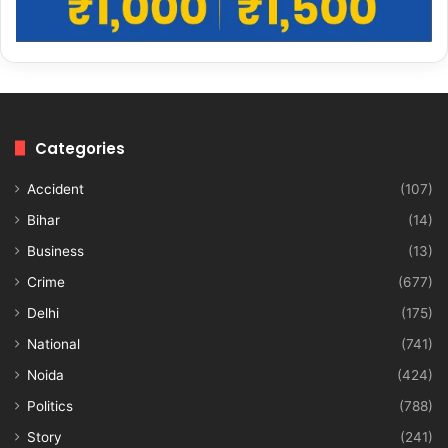
Categories
Accident
(107)
Bihar
(14)
Business
(13)
Crime
(677)
Delhi
(175)
National
(741)
Noida
(424)
Politics
(788)
Story
(241)