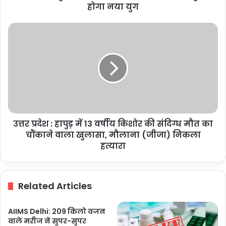
रेखा
होगा नया युग
गुप्ता
ने
उत्तर
कहा
प्रदेश
—
:
ई-
हापुड़
विधानसभा
में
के
13
साथ
वर्षीय
शुरू
किशोर
होगा
की
नया
उत्तर प्रदेश : हापुड़ में 13 वर्षीय किशोर की संदिग्ध मौत का
संदिग्ध
युग
मौत
चौंकाने वाला खुलासा, मौलाना (जीजा) निकला
का
हत्यारा
चौंकाने
वाला
खुलासा,
Related Articles
मौलाना
(जीजा)
निकला
AIIMS Delhi: 209 किलो वजन
हत्यारा
वाले मरीज ने सुपर-सुपर