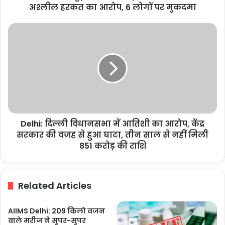
अश्लील
अश्लील हरकत का आरोप, 6 लोगों पर मुकदमा
हरकत
का
Delhi:
आरोप,
दिल्ली
6
विधानसभा
लोगों
में
पर
आतिशी
मुकदमा
का
आरोप,
केंद्र
सरकार
Delhi: दिल्ली विधानसभा में आतिशी का आरोप, केंद्र
की
वजह
सरकार की वजह से हुआ घाटा, तीन साल से नहीं मिली
से
851 करोड़ की राशि
हुआ
घाटा,
तीन
Related Articles
साल
से
नहीं
AIIMS Delhi: 209 किलो वजन
मिली
वाले मरीज ने सुपर-सुपर