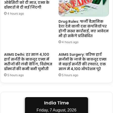
851
ओबेसिटी को दी मात, एम्स के
करोड़
डॉक्टरों ने दी नई जिंदगी
की
4 hours ago
राशि
Drug Rules: फर्जी वैज्ञानिक
डेटा देने वाली दवा कंपनियों पर
होगी सख्त कार्रवाई, नए आवेदन
भी हो सकेंगे प्रतिबंधित
4 hours ago
AIIMS Delhi: हर साल 4,100
AIIMS Surgery: वरिष्ठ हार्ट
हार्ट सर्जरी के बावजूद एम्स में
सर्जनों के जाने के बावजूद एम्स
मरीजों की लंबी वेटिंग, विशेषज्ञ
ने बढ़ाई सर्जरी की रफ्तार, एक
डॉक्टरों की कमी बनी चुनौती
साल में 4,100 ऑपरेशन पूरे
5 hours ago
5 hours ago
India Time
Friday, 7 August, 2026