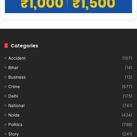
Categories
Accident
(107)
Bihar
(14)
Business
(13)
Crime
(677)
Delhi
(175)
National
(741)
Noida
(424)
Politics
(788)
Story
(241)