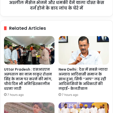
धमकी
अश्लील मैसेज भेजने और धमकी देने वाला दोस्त केस
देने
दर्ज होने के बाद जांच के घेरे में
वाला
दोस्त
केस
Related Articles
दर्ज
होने
के
बाद
जांच
के
घेरे
में
Uttar Pradesh : एसआरएन
New Delhi : देश में सबसे ज्यादा
अस्पताल का नाम ठाकुर रोशन
अन्याय आदिवासी समाज के
सिंह के नाम पर करने की मांग,
साथ हुआ, सिर्फ ‘‘आप’’ लड़ रही
चौथे दिन भी अनिश्चितकालीन
आदिवासियों के अधिकारों की
धरना जारी
लड़ाई- केजरीवाल
7 hours ago
7 hours ago