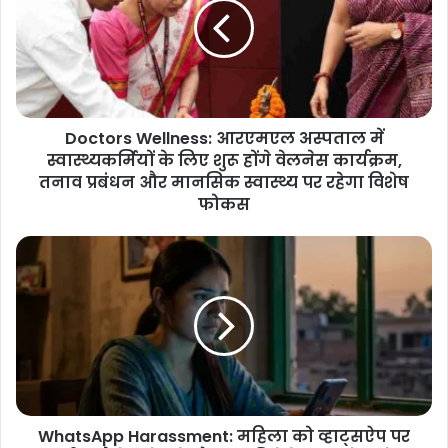
अस्पताल
में
स्वास्थ्यकर्मियों
के
लिए
शुरू
Doctors Wellness: आरएमएल अस्पताल में
होंगे
वेलनेस
स्वास्थ्यकर्मियों के लिए शुरू होंगे वेलनेस कार्यक्रम,
कार्यक्रम,
तनाव प्रबंधन और मानसिक स्वास्थ्य पर रहेगा विशेष
तनाव
फोकस
प्रबंधन
और
WhatsApp
मानसिक
Harassment:
स्वास्थ्य
महिला
पर
को
रहेगा
व्हाट्सऐप
विशेष
पर
फोकस
अश्लील
मैसेज
भेजने
WhatsApp Harassment: महिला को व्हाट्सऐप पर
और