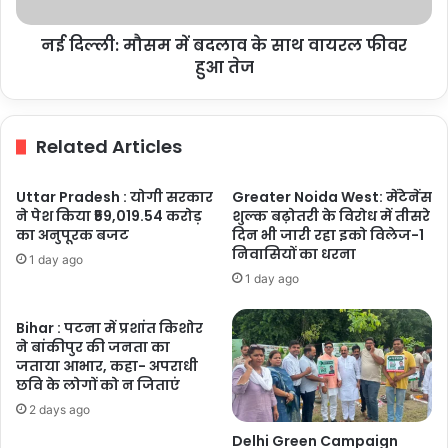
वायरल
फीवर
नई दिल्ली: मौसम में बदलाव के साथ वायरल फीवर
हुआ
तेज
हुआ तेज
Related Articles
Uttar Pradesh : योगी सरकार
Greater Noida West: मेंटेनेंस
ने पेश किया ₹59,019.54 करोड़
शुल्क बढ़ोतरी के विरोध में तीसरे
का अनुपूरक बजट
दिन भी जारी रहा इको विलेज-1
निवासियों का धरना
1 day ago
1 day ago
Bihar : पटना में प्रशांत किशोर
ने बांकीपुर की जनता का
जताया आभार, कहा- अपराधी
छवि के लोगों को न जिताएं
2 days ago
Delhi Green Campaign