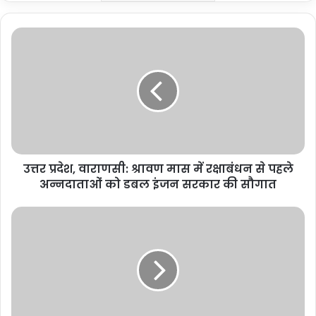
उत्तर
प्रदेश,
वाराणसी:
श्रावण
मास
में
रक्षाबंधन
से
पहले
उत्तर प्रदेश, वाराणसी: श्रावण मास में रक्षाबंधन से पहले
अन्नदाताओं
को
अन्नदाताओं को डबल इंजन सरकार की सौगात
डबल
इंजन
नई
सरकार
दिल्ली:
की
मौसम
सौगात
में
बदलाव
के
साथ