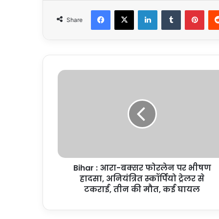
Facebook
X
LinkedIn
Tumblr
Pint
Share
Bihar
:
आरा-
बक्सर
फोरलेन
पर
भीषण
हादसा,
अनियंत्रित
Bihar : आरा-बक्सर फोरलेन पर भीषण
स्कॉर्पियो
ट्रेलर
हादसा, अनियंत्रित स्कॉर्पियो ट्रेलर से
से
टकराई, तीन की मौत, कई घायल
टकराई,
तीन
की