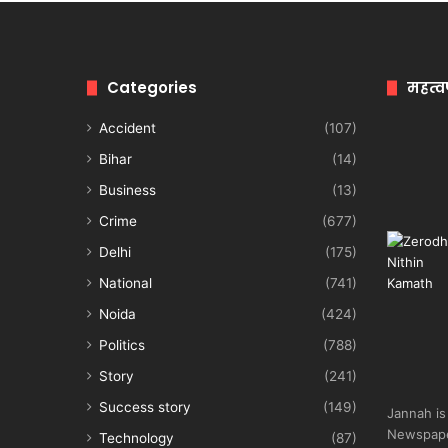
Categories
महत्व
Accident
(107)
Bihar
(14)
Business
(13)
Crime
(677)
Delhi
(175)
National
(741)
Noida
(424)
Politics
(788)
Story
(241)
Success story
(149)
Jannah is
Newspape
Technology
(87)