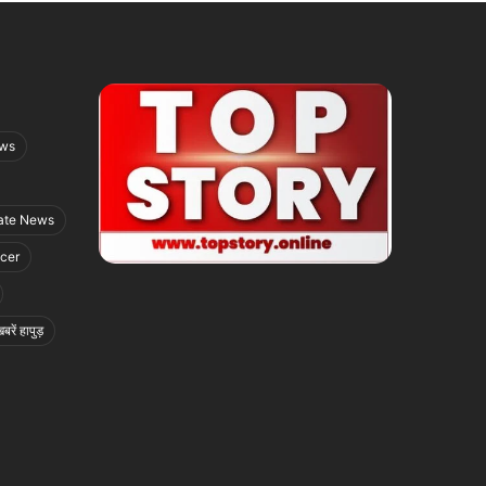
ews
ate News
icer
बरें हापुड़