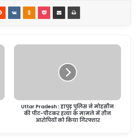
erest
Reddit
VKontakte
Odnoklassniki
Pocket
Share via Email
Print
Uttar
Pradesh
:
हापुड़
पुलिस
ने
मोहसीन
की
पीट-
Uttar Pradesh : हापुड़ पुलिस ने मोहसीन
पीटकर
हत्या
की पीट-पीटकर हत्या के मामले में तीन
के
आरोपियों को किया गिरफ्तार
मामले
में
तीन