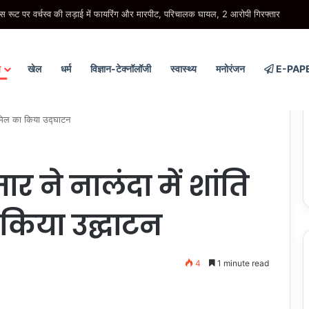
गर हुआ सपा का दलित-पिछड़ा, युवा, गरीब, किसान, महिला विरोधी चरित्र- मुख्यमंत्री
य
खेल
धर्म
विज्ञान-टेक्नॉलॉजी
स्वास्थ्य
मनोरंजन
E-PAP
र मिल का किया उद्घाटन
र ने नालंदा में शांति
किया उद्घाटन
4
1 minute read