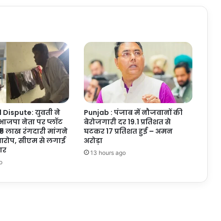
आरोपियों
को
किया
गिरफ्तार
Dispute: युवती ने
Punjab : पंजाब में नौजवानों की
ाजपा नेता पर प्लॉट
बेरोजगारी दर 19.1 प्रतिशत से
₹5 लाख रंगदारी मांगने
घटकर 17 प्रतिशत हुई – अमन
रोप, सीएम से लगाई
अरोड़ा
ार
13 hours ago
o