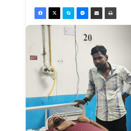
Facebook
X
Skype
Messenger
Share via Email
Print