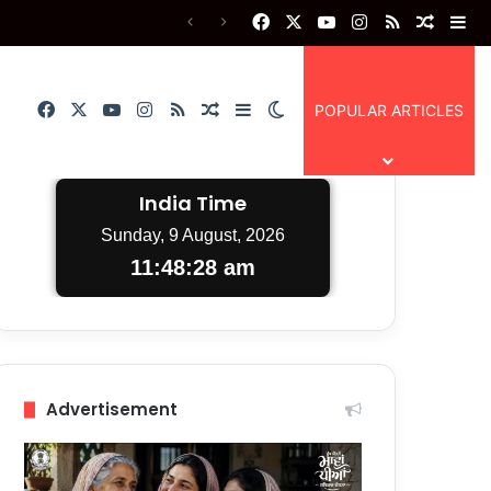
Facebook
X
YouTube
Instagram
RSS
Random
Si
Facebook
X
YouTube
Instagram
RSS
Random Article
Sidebar
Switch skin
POPULAR ARTICLES
India Time
Sunday, 9 August, 2026
11:48:30 am
Advertisement