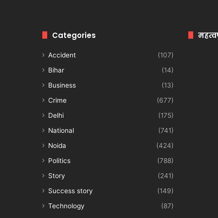
Categories
महत्व
Accident
(107)
Bihar
(14)
Business
(13)
Crime
(677)
Delhi
(175)
National
(741)
Noida
(424)
Politics
(788)
Story
(241)
Success story
(149)
Technology
(87)