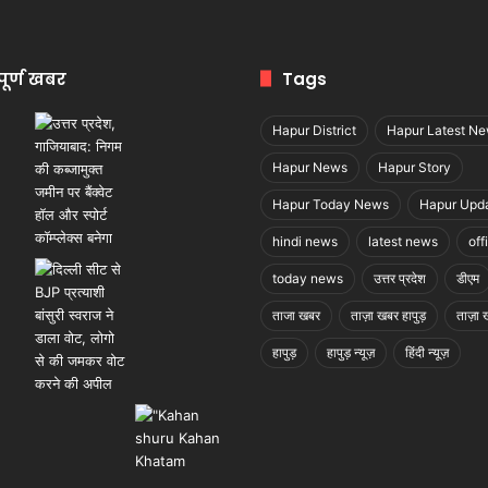
पूर्ण खबर
Tags
Hapur District
Hapur Latest N
Hapur News
Hapur Story
Hapur Today News
Hapur Upd
hindi news
latest news
off
today news
उत्तर प्रदेश
डीएम
ताजा खबर
ताज़ा खबर हापुड़
ताज़ा ख
हापुड़
हापुड़ न्यूज़
हिंदी न्यूज़