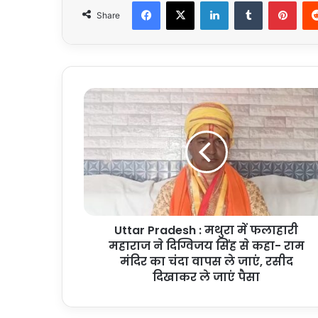
Facebook
X
LinkedIn
Tumblr
Pint
Share
Uttar
Pradesh
:
मथुरा
में
फलाहारी
महाराज
ने
दिग्विजय
Uttar Pradesh : मथुरा में फलाहारी
सिंह
से
महाराज ने दिग्विजय सिंह से कहा- राम
कहा-
मंदिर का चंदा वापस ले जाएं, रसीद
राम
दिखाकर ले जाएं पैसा
मंदिर
का