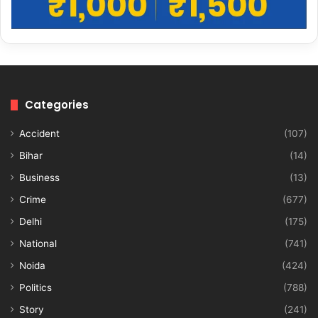
Categories
Accident
(107)
Bihar
(14)
Business
(13)
Crime
(677)
Delhi
(175)
National
(741)
Noida
(424)
Politics
(788)
Story
(241)