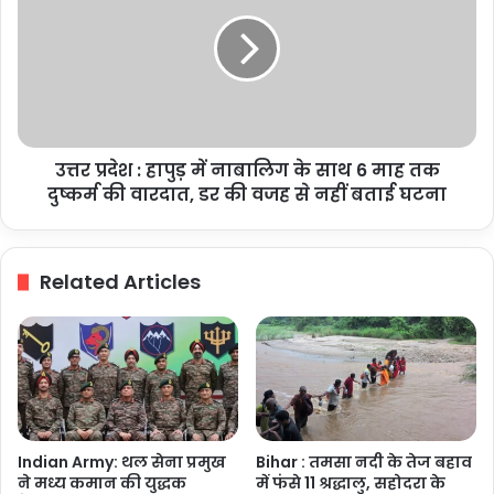
:
हापुड़
में
नाबालिग
के
साथ
6
उत्तर प्रदेश : हापुड़ में नाबालिग के साथ 6 माह तक
माह
तक
दुष्कर्म की वारदात, डर की वजह से नहीं बताई घटना
दुष्कर्म
की
वारदात,
Related Articles
डर
की
वजह
से
नहीं
बताई
घटना
Indian Army: थल सेना प्रमुख
Bihar : तमसा नदी के तेज बहाव
ने मध्य कमान की युद्धक
में फंसे 11 श्रद्धालु, सहोदरा के