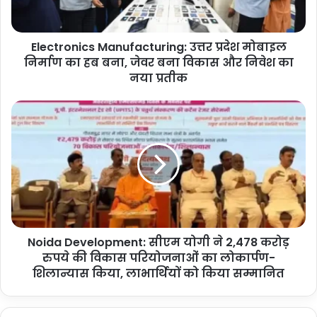
का
हब
बना,
Electronics Manufacturing: उत्तर प्रदेश मोबाइल
जेवर
बना
निर्माण का हब बना, जेवर बना विकास और निवेश का
विकास
नया प्रतीक
और
निवेश
Noida
का
Development:
नया
सीएम
प्रतीक
योगी
ने
2,478
करोड़
रुपये
की
Noida Development: सीएम योगी ने 2,478 करोड़
विकास
परियोजनाओं
रुपये की विकास परियोजनाओं का लोकार्पण-
का
शिलान्यास किया, लाभार्थियों को किया सम्मानित
लोकार्पण-
शिलान्यास
किया,