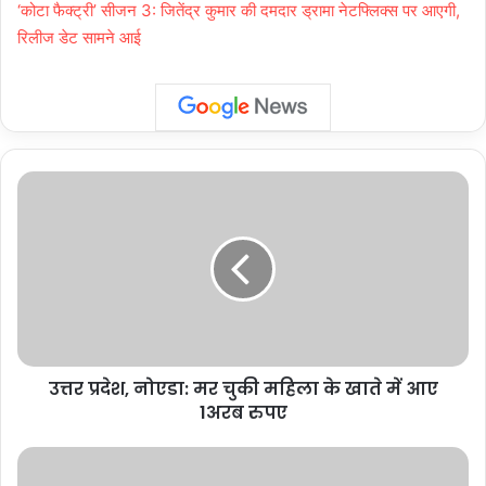
‘कोटा फैक्ट्री’ सीजन 3: जितेंद्र कुमार की दमदार ड्रामा नेटफ्लिक्स पर आएगी,
रिलीज डेट सामने आई
उत्तर
प्रदेश,
नोएडा:
मर
चुकी
महिला
के
खाते
में
उत्तर प्रदेश, नोएडा: मर चुकी महिला के खाते में आए
आए
1अरब
1अरब रुपए
रुपए
New
Delhi