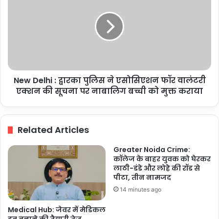
:
द्वारका
पुलिस
ने
एसोसिएशन
फॉर
वालंटरी
New Delhi : द्वारका पुलिस ने एसोसिएशन फॉर वालंटरी
एक्शन
की
एक्शन की सूचना पर नाबालिग बच्ची को मुक्त कराया
सूचना
पर
नाबालिग
Related Articles
बच्ची
को
Greater Noida Crime:
मुक्त
कॉलेज के बाहर युवक को घेरकर
कराया
लाठी-डंडे और लोहे की रॉड से
पीटा, तीन नामजद
14 minutes ago
Medical Hub: जेवर में मेडिकल
हब बनाने की तैयारी तेज,