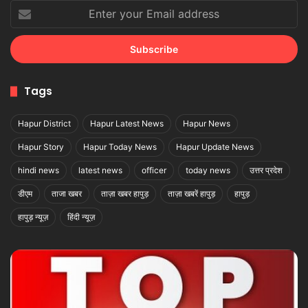
Enter
your
Email
address
Tags
Hapur District
Hapur Latest News
Hapur News
Hapur Story
Hapur Today News
Hapur Update News
hindi news
latest news
officer
today news
उत्तर प्रदेश
डीएम
ताजा खबर
ताज़ा खबर हापुड़
ताज़ा खबरें हापुड़
हापुड़
हापुड़ न्यूज़
हिंदी न्यूज़