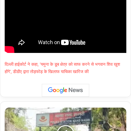
दिल्ली हाईकोर्ट ने कहा, ‘यमुना के डूब क्षेत्र को साफ करने से भगवान शिव खुश
होंगे’, डीडीए द्वारा तोड़फोड़ के खिलाफ याचिका खारिज की
Delhi
Crime:
सुंदर
नगरी