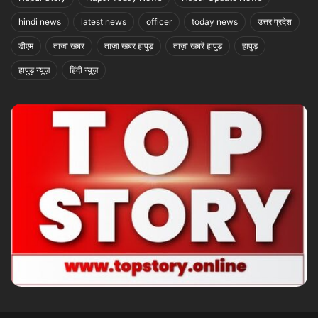
hindi news
latest news
officer
today news
उत्तर प्रदेश
डीएम
ताजा खबर
ताज़ा खबर हापुड़
ताज़ा खबरें हापुड़
हापुड़
हापुड़ न्यूज़
हिंदी न्यूज़