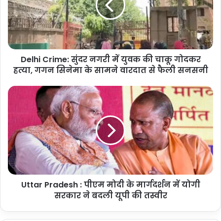
में
युवक
की
चाकू
गोदकर
Delhi Crime: सुंदर नगरी में युवक की चाकू गोदकर
हत्या,
गगन
हत्या, गगन सिनेमा के सामने वारदात से फैली सनसनी
सिनेमा
के
Uttar
सामने
Pradesh
वारदात
:
से
पीएम
फैली
मोदी
सनसनी
के
मार्गदर्शन
में
योगी
Uttar Pradesh : पीएम मोदी के मार्गदर्शन में योगी
सरकार
ने
सरकार ने बदली यूपी की तस्वीर
बदली
यूपी