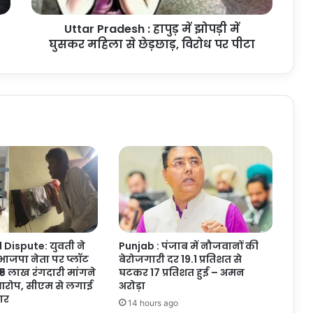
महिला
Uttar Pradesh : हापुड़ में झोपड़ी में
से
छेड़छाड़,
घुसकर महिला से छेड़छाड़, विरोध पर पीटा
विरोध
पर
पीटा
Dispute: युवती ने
Punjab : पंजाब में नौजवानों की
ाजपा नेता पर प्लॉट
बेरोजगारी दर 19.1 प्रतिशत से
₹5 लाख रंगदारी मांगने
घटकर 17 प्रतिशत हुई – अमन
रोप, सीएम से लगाई
अरोड़ा
ार
14 hours ago