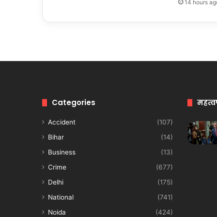
14 hours ag
Categories
महत्व
Accident
(107)
Bihar
(14)
Business
(13)
Crime
(677)
Delhi
(175)
National
(741)
Noida
(424)