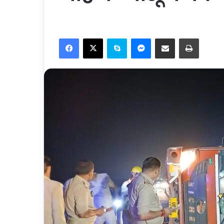
Facebook
X
Skype
Messenger
Share via Email
Print