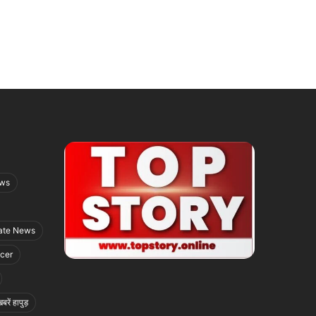
ews
ate News
icer
बरें हापुड़