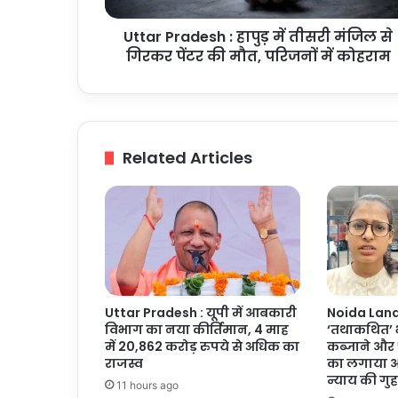
गिरकर
Uttar Pradesh : हापुड़ में तीसरी मंजिल से
पेंटर
की
गिरकर पेंटर की मौत, परिजनों में कोहराम
मौत,
परिजनों
में
कोहराम
Related Articles
Uttar Pradesh : यूपी में आबकारी
Noida Land 
विभाग का नया कीर्तिमान, 4 माह
‘तथाकथित’ भ
में 20,862 करोड़ रुपये से अधिक का
कब्जाने और 
राजस्व
का लगाया आ
न्याय की गुह
11 hours ago