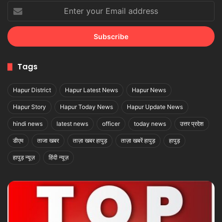
Enter
your
Email
address
Tags
Hapur District
Hapur Latest News
Hapur News
Hapur Story
Hapur Today News
Hapur Update News
hindi news
latest news
officer
today news
उत्तर प्रदेश
डीएम
ताजा खबर
ताज़ा खबर हापुड़
ताज़ा खबरें हापुड़
हापुड़
हापुड़ न्यूज़
हिंदी न्यूज़