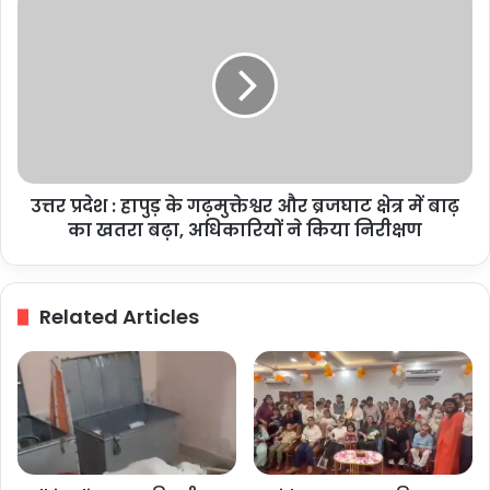
जमीन
प्रदेश
अतिक्रमण
:
से
हापुड़
मुक्त
के
गढ़मुक्तेश्वर
और
ब्रजघाट
क्षेत्र
उत्तर प्रदेश : हापुड़ के गढ़मुक्तेश्वर और ब्रजघाट क्षेत्र में बाढ़
में
बाढ़
का खतरा बढ़ा, अधिकारियों ने किया निरीक्षण
का
खतरा
बढ़ा,
Related Articles
अधिकारियों
ने
किया
निरीक्षण