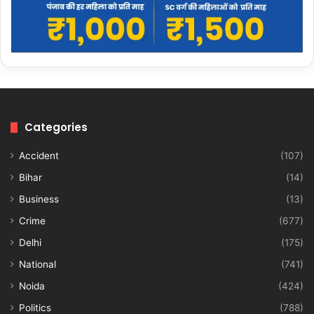
Categories
Accident
(107)
Bihar
(14)
Business
(13)
Crime
(677)
Delhi
(175)
National
(741)
Noida
(424)
Politics
(788)