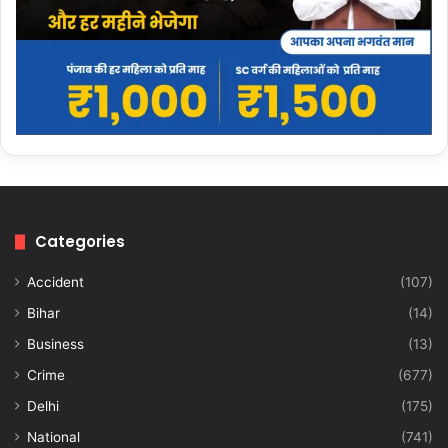
Categories
Accident
(107)
Bihar
(14)
Business
(13)
Crime
(677)
Delhi
(175)
National
(741)