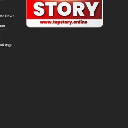
ate News
icer
बरें हापुड़