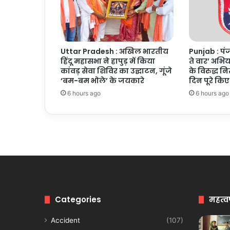
अपील
Uttar Pradesh : अखिल भारतीय
Punjab : पंज
हिंदू महासभा ने हापुड़ में किया
ते वार’ अभि
कांवड़ सेवा शिविर का उद्घाटन, गूंजे
के विरुद्ध न
‘बम-बम भोले’ के जयकारे
दिन पूरे किए
6 hours ago
6 hours ago
Categories
महत्व
Accident
(107)