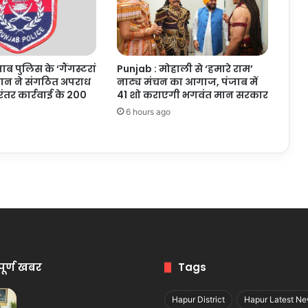
ाब पुलिस के ‘गैंगस्टरां
Punjab : मोहाली से ‘हमारे राम’
यान ने संगठित अपराध
नाट्य मंचन का आगाज, पंजाब में
िरंतर कार्रवाई के 200
41 शो कराएगी भगवंत मान सरकार
6 hours ago
पूर्ण खबर
Tags
Hapur District
Hapur Latest N