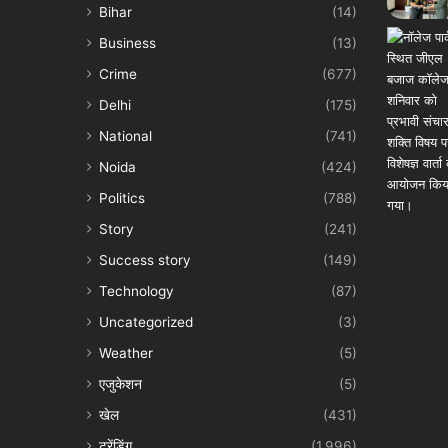
Bihar
(14)
Business
(13)
Crime
(677)
Delhi
(175)
National
(741)
Noida
(424)
Politics
(788)
Story
(241)
Success story
(149)
Technology
(87)
Uncategorized
(3)
Weather
(5)
एजुकेशन
(5)
खेल
(431)
ट्रेंडिंग
(1,996)