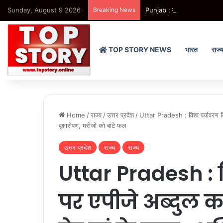
Sunday, August 9 2026
Breaking News
Punjab : मोहाली से ‘हमारे राम’
TOP STORY NEWS
भारत
राज्
Home
/
राज्य
/
उत्तर प्रदेश
/
Uttar Pradesh : विश्व पर्यावरण द
वृक्षारोपण, मरीजों को बांटे फल
उत्तर प्रदेश
राज्य
राज्य
Uttar Pradesh : व
पर एपीजे अब्दुल 