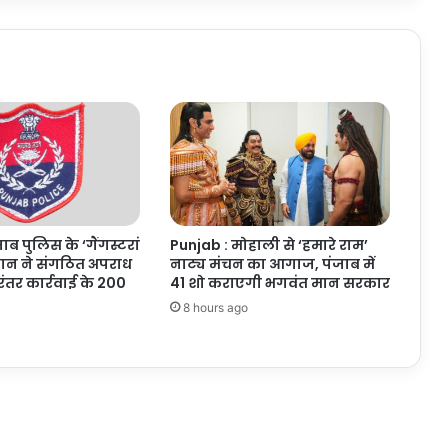
करोड़
रुपये
से
अधिक
की
संपत्ति
जब्त
ाब पुलिस के ‘गैंगस्टरां
Punjab : मोहाली से ‘हमारे राम’
यान ने संगठित अपराध
नाट्य मंचन का आगाज, पंजाब में
िरंतर कार्रवाई के 200
41 शो कराएगी भगवंत मान सरकार
8 hours ago