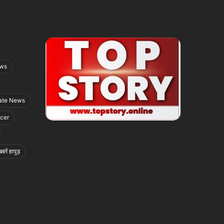
ews
ate News
icer
बरें हापुड़