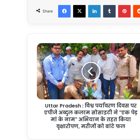
Facebook
X
LinkedIn
Tumblr
Pint
Share
Uttar
Pradesh
:
विश्व
पर्यावरण
दिवस
पर
एपीजे
अब्दुल
Uttar Pradesh : विश्व पर्यावरण दिवस पर
कलाम
सोसाइटी
एपीजे अब्दुल कलाम सोसाइटी ने "एक पेड़
ने
मां के नाम" अभियान के तहत किया
"एक
वृक्षारोपण, मरीजों को बांटे फल
पेड़
मां