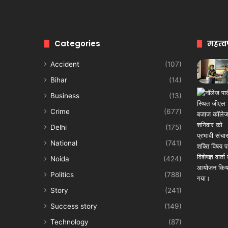
Categories
महत्व
Accident
(107)
Bihar
(14)
Business
(13)
Crime
(677)
Delhi
(175)
National
(741)
Noida
(424)
Politics
(788)
Story
(241)
Success story
(149)
Technology
(87)