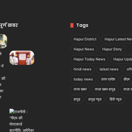
पूर्ण खबर
Tags
Hapur District
Hapur Latest N
Hapur News
Hapur Story
Hapur Today News
Hapur Upd
hindi news
latest news
off
today news
उत्तर प्रदेश
डीएम
ताजा खबर
ताज़ा खबर हापुड़
ताज़ा ख
हापुड़
हापुड़ न्यूज़
हिंदी न्यूज़