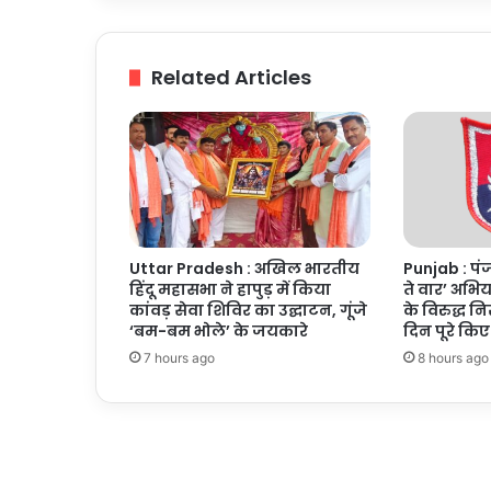
के
नाम"
अभियान
Related Articles
के
तहत
किया
वृक्षारोपण,
मरीजों
को
बांटे
फल
Uttar Pradesh : अखिल भारतीय
Punjab : पंज
हिंदू महासभा ने हापुड़ में किया
ते वार’ अभि
कांवड़ सेवा शिविर का उद्घाटन, गूंजे
के विरुद्ध न
‘बम-बम भोले’ के जयकारे
दिन पूरे किए
7 hours ago
8 hours ago