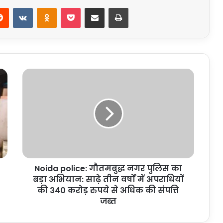
erest
Reddit
VKontakte
Odnoklassniki
Pocket
Share via Email
Print
Noida
police:
गौतमबुद्ध
नगर
पुलिस
का
बड़ा
अभियान:
साढ़े
Noida police: गौतमबुद्ध नगर पुलिस का
तीन
वर्षों
बड़ा अभियान: साढ़े तीन वर्षों में अपराधियों
में
की 340 करोड़ रुपये से अधिक की संपत्ति
अपराधियों
जब्त
की
340