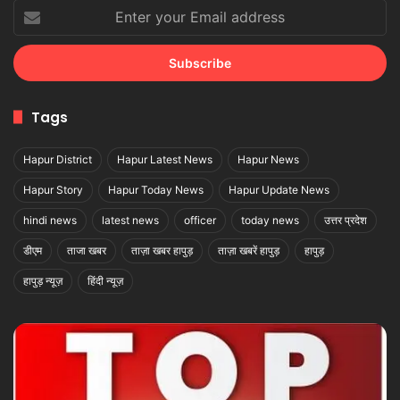
Enter
your
Email
address
Tags
Hapur District
Hapur Latest News
Hapur News
Hapur Story
Hapur Today News
Hapur Update News
hindi news
latest news
officer
today news
उत्तर प्रदेश
डीएम
ताजा खबर
ताज़ा खबर हापुड़
ताज़ा खबरें हापुड़
हापुड़
हापुड़ न्यूज़
हिंदी न्यूज़