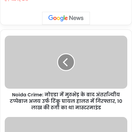
Noida
Crime:
नोएडा
में
मुठभेड़
के
बाद
अंतर्राज्यीय
टप्पेबाज
Noida Crime: नोएडा में मुठभेड़ के बाद अंतर्राज्यीय
अजय
उर्फ
टप्पेबाज अजय उर्फ टिंकू घायल हालत में गिरफ्तार, 10
टिंकू
लाख की ठगी का था मास्टरमाइंड
घायल
हालत
उत्तर
में
प्रदेश,
गिरफ्तार,