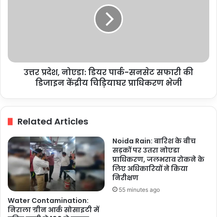
नोएडा:
10
डियर
लाख
पार्क-
की
सनसेट
ठगी
सफारी
का
की
था
डिजाइन
मास्टरमाइंड
उत्तर प्रदेश, नोएडा: डियर पार्क-सनसेट सफारी की
केंद्रीय
चिड़ियाघर
डिजाइन केंद्रीय चिड़ियाघर प्राधिकरण भेजी
प्राधिकरण
भेजी
Related Articles
Noida Rain: बारिश के बीच
सड़कों पर उतरा नोएडा
प्राधिकरण, जलभराव रोकने के
लिए अधिकारियों ने किया
निरीक्षण
55 minutes ago
Water Contamination:
निराला ग्रीन आर्क सोसाइटी में