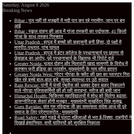
Saturday, August 8 2026
Breaking News
Bihar : पुल नहीं तो मजबूरी में नदी पार कर रहे ग्रामीण, जान पर बन
आई
Bihar : स्कूल वाहन की आड़ में गांजा तस्करी का पर्दाफाश, 41 किलो
गांजा के साथ तस्कर गिरफ्तार
Uttar Pradesh : हापुड़ में बच्चों की कहासुनी बनी हिंसा, दो पक्षों में
मारपीट-पथराव, पांच घायल
Uttar Pradesh : हापुड़ में इंटर कॉलेज के प्रधानाचार्य पर छात्रा से
छेड़छाड़ का आरोप, पूर्व प्रधानाचार्य के खिलाफ भी रिपोर्ट दर्ज
Greater Noida: भूजल दोहन और मिलावटी खाद्य सामग्री के विरोध में
करप्शन फ्री इंडिया का प्रदर्शन, मुख्यमंत्री के नाम सौंपा ज्ञापन
Greater Noida West: ग्रेटर नोएडा के फ्लैट की छत का प्लास्टर गिरा,
खेल रहे बच्चे बाल-बाल बचे, सुरक्षा व्यवस्था पर उठे सवाल
Rain Rescue: पानी में फंसी एंबुलेंस को धक्का देकर बाहर निकालने
वाले नोएडा पुलिसकर्मियों की हो रही सराहना, मरीज की बची जान
Himachal Health: चिकित्सा महाविद्यालयों में शोध को मिलेगा बढ़ावा,
डायग्नोस्टिक सेवाएं होंगी मजबूत : मुख्यमंत्री सुखविंद्र सिंह सुक्खू
Guru Ravidas: संत गुरु रविदास जी का समरसता संदेश आज भी पूरे
समाज के लिए प्रेरणास्रोत : मुख्यमंत्री
Road Safety: गहरे गड्ढे में पलटा महिलाओं से भरा ई-रिक्शा, राहगीरों ने
दिखाई इंसानियत, सभी यात्रियों को सुरक्षित निकाला
Facebook