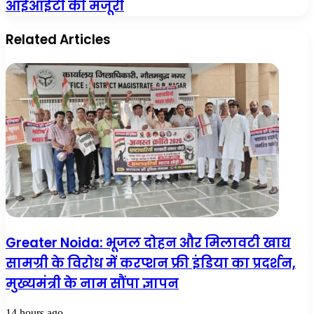
आईआईटी की मंजूरी
दमदार
नोएडा:
कैमरे
गोलाकार
वाला
स्काईवॉक
Related Articles
पतला
को
फोन
आईआईटी
की
मंजूरी
Greater Noida: भूजल दोहन और मिलावटी खाद्य
सामग्री के विरोध में करप्शन फ्री इंडिया का प्रदर्शन,
मुख्यमंत्री के नाम सौंपा ज्ञापन
14 hours ago