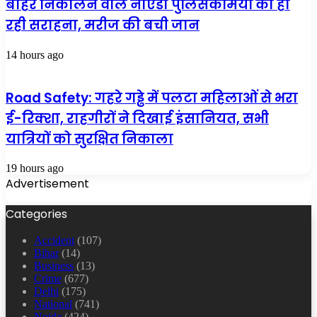
बाहर निकालने वाले नोएडा पुलिसकर्मियों की हो
रही सराहना, मरीज की बची जान
14 hours ago
Road Safety: गहरे गड्ढे में पलटा महिलाओं से भरा
ई-रिक्शा, राहगीरों ने दिखाई इंसानियत, सभी
यात्रियों को सुरक्षित निकाला
19 hours ago
Advertisement
Categories
Accident
(107)
Bihar
(14)
Business
(13)
Crime
(677)
Delhi
(175)
National
(741)
Noida
(424)