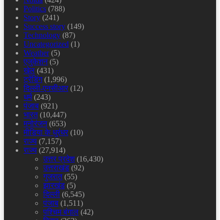
Politics
(788)
Story
(241)
Success story
(149)
Technology
(87)
Uncategorized
(1)
Weather
(5)
एजुकेशन
(5)
खेल
(431)
ट्रेंडिंग
(1,996)
दिल्ली-एनसीआर
(12)
धर्म
(243)
पंजाब
(921)
भारत
(10,447)
मनोरंजन
(653)
मीडिया के धुरंधर
(10)
राज्य
(7,157)
राज्य
(27,914)
उत्तर प्रदेश
(16,430)
उत्तराखंड
(92)
गुजरात
(55)
झारखंड
(5)
दिल्ली
(6,545)
पंजाब
(1,511)
पश्चिम बंगाल
(42)