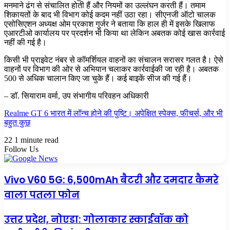
मनमाने ढंग से संचालित होती हैं और नियमों का उल्लंघन करती हैं। तमाम
शिकायतों के बाद भी विभाग कोई कदम नहीं उठा रहा। सीएनजी ऑटो चालक
एसोसिएशन अध्यक्ष ओम प्रकाश गुर्जर ने बताया कि हाल ही में इसके खिलाफ
एआरटीओ कार्यालय पर प्रदर्शन भी किया था लेकिन अबतक कोई खास कार्रवाई
नहीं की गई है।
किसी भी प्राइवेट नंबर से कॉमर्शियल वाहनों का संचालन सरासर गलत है। ऐसे
वाहनों पर विभाग की ओर से अभियान चलाकर कार्रवाईकी जा रही है। अबतक
500 से अधिक चालान किए जा चुके हैं। कई बाइकें सीज की गई हैं।
– डॉ. सियाराम वर्मा, उप संभागीय परिवहन अधिकारी
Realme GT 6 भारत में लॉन्च होने की पुष्टि। अपेक्षित स्पेक्स, फीचर्स, और भी
बहुत कुछ
22
1 minute read
Follow Us
Vivo
Vivo V60 5G: 6,500mAh बैटरी और दमदार कैमरे
V60
वाला पतला फोन
5G:
6,500mAh
बैटरी
उत्तर
उत्तर प्रदेश, नोएडा: गोलाकार स्काईवॉक को
और
प्रदेश,