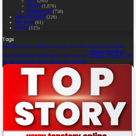
बिहार
(263)
हरियाणा
(1,870)
हिमाचल प्रदेश
(758)
विज्ञान-टेक्नॉलॉजी
(226)
शेयर बाज़ार
(61)
स्वास्थ्य
(125)
Tags
Hapur District
Hapur Latest News
Hapur News
Hapur Story
Hapur Today News
Hapur
उत्तर प्रदेश
hindi news
latest news
Update News
officer
today news
डीएम
ताजा खबर
ताज़ा खबर हापुड़
ताज़ा खबरें हापुड़
हापुड़
हापुड़ न्यूज़
हिंदी न्यूज़